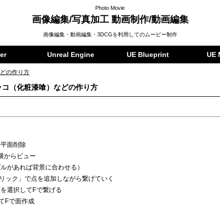
Photo Movie
画像編集/写真加工 動画制作/動画編集
画像編集・動画編集・3DCGを利用してのムービー制作
er
Unreal Engine
UE Blueprint
UE 
などの作り方
スタッコ（化粧漆喰）などの作り方
で平面削除
横からビュー
プルがあれば背景に合わせる）
+ 右クリック」で点を追加しながら繋げていく
を選択してFで繋げる
てFで面作成