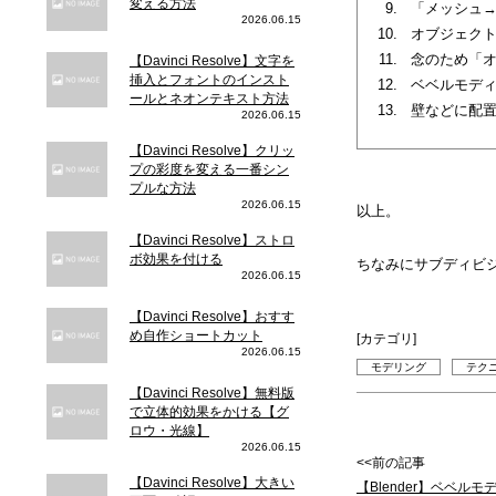
変える方法
「メッシュ
2026.06.15
オブジェク
念のため「
【Davinci Resolve】文字を
挿入とフォントのインスト
ベベルモデ
ールとネオンテキスト方法
壁などに配
2026.06.15
【Davinci Resolve】クリッ
プの彩度を変える一番シン
プルな方法
2026.06.15
以上。
【Davinci Resolve】ストロ
ボ効果を付ける
ちなみにサブディビ
2026.06.15
【Davinci Resolve】おすす
め自作ショートカット
[カテゴリ]
2026.06.15
モデリング
テク
【Davinci Resolve】無料版
で立体的効果をかける【グ
ロウ・光線】
2026.06.15
<<前の記事
【Davinci Resolve】大きい
【Blender】ベベル