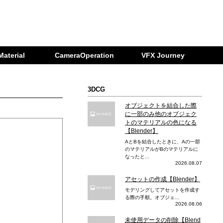
Material
CameraOperation
VFX Journey
3DCG
オブジェクトを結合した際
に一部のみ他のオブジェク
トのマテリアルの色になる
【Blender】
AとBを結合したときに、Aの一部
のマテリアルがBのマテリアルに
なったと...
2026.08.07
アセットの作成【Blender】
モデリングしてアセットを作成す
る際の手順。オブジェ...
2026.08.06
未使用データの削除【Blend