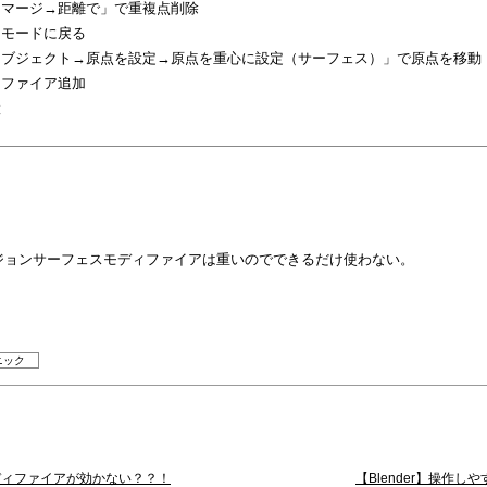
→マージ→距離で」で重複点削除
トモードに戻る
オブジェクト→原点を設定→原点を重心に設定（サーフェス）」で原点を移動
ィファイア追加
置
ジョンサーフェスモディファイアは重いのでできるだけ使わない。
ニック
モディファイアが効かない？？！
【Blender】操作