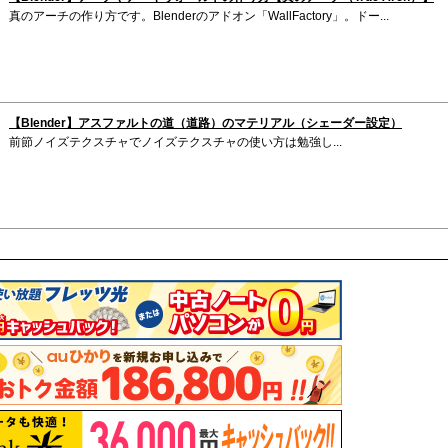
真のアーチの作り方です。Blenderのアドオン「WallFactory」。ドー...
【Blender】アスファルトの道（道路）のマテリアル（シェーダー設定）
前節ノイズテクスチャでノイズテクスチャの使い方は勉強し...