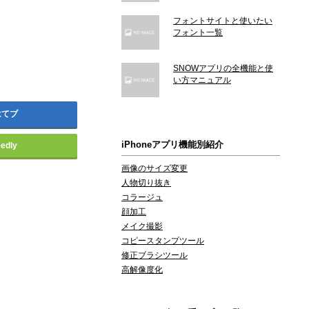
フォントサイトと使いたい
フォント一覧
SNOWアプリの全機能と使
い方マニュアル
はてブ
iPhoneアプリ機能別紹介
eedly
画像のサイズ変更
人物切り抜き
コラージュ
顔加工
メイク撮影
コピースタンプツール
修正ブラシツール
高解像度化