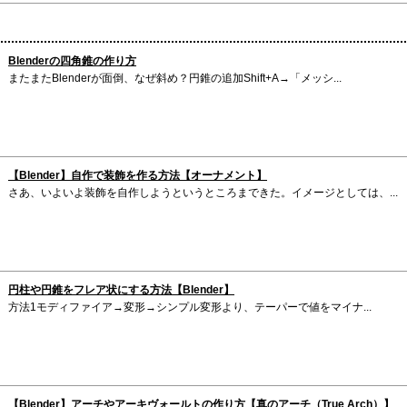
Blenderの四角錐の作り方
またまたBlenderが面倒、なぜ斜め？円錐の追加Shift+A→「メッシ...
【Blender】自作で装飾を作る方法【オーナメント】
さあ、いよいよ装飾を自作しようというところまできた。イメージとしては、...
円柱や円錐をフレア状にする方法【Blender】
方法1モディファイア→変形→シンプル変形より、テーパーで値をマイナ...
【Blender】アーチやアーキヴォールトの作り方【真のアーチ（True Arch）】