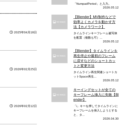
「NumpadPeriod」と入力。
2026.05.12
【Blender】MV制作などで
効率よくカメラを動かす方
法【カメラワーク】
2025年04月18日
タイムラインキーフレーム被写体
を配置（複数も可）...
2026.05.12
【Blender】タイムラインを
再生停止や最初のフレーム
に戻すなどのショートカッ
トと変更方法
2026年02月25日
タイムライン再生関連ショートカ
ットSpace再生...
2026.05.12
キーイングセットが全ての
キーフレーム挿入に失敗【Bl
ender】
2026年02月12日
「i」キーを押してタイムラインに
キーフレームを挿入しようとする
と、タ...
2026.04.30