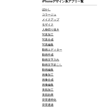
iPhoneデザイン系アプリ一覧
ぼかし
コラージュ
メイクアップ
モザイク
人物切り抜き
写真加工
写真合成
写真編集
動画エディター
動画作成
動画文字入れ
動画文字起こし
動画編集
画像加工
画像合成
画像編集
美肌加工
美肌効果
背景透明化
背景透過