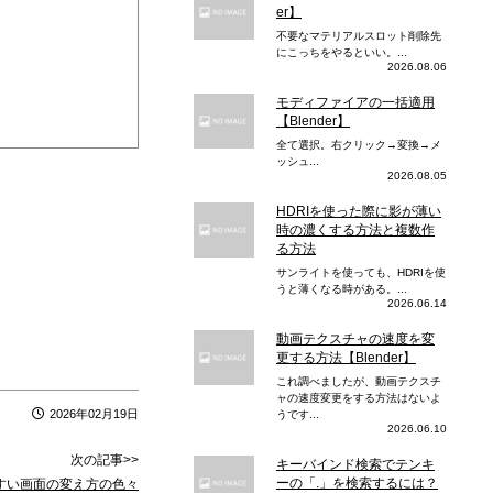
er】
不要なマテリアルスロット削除先
にこっちをやるといい。...
2026.08.06
モディファイアの一括適用
【Blender】
全て選択。右クリック→変換→メ
ッシュ...
2026.08.05
HDRIを使った際に影が薄い
時の濃くする方法と複数作
る方法
サンライトを使っても、HDRIを使
うと薄くなる時がある。...
2026.06.14
動画テクスチャの速度を変
更する方法【Blender】
これ調べましたが、動画テクスチ
ャの速度変更をする方法はないよ
2026年02月19日
うです...
2026.06.10
次の記事>>
キーバインド検索でテンキ
ーの「.」を検索するには？
しやすい画面の変え方の色々