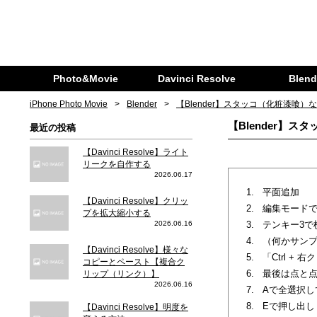
Photo&Movie
Davinci Resolve
Blend
iPhone Photo Movie
Blender
【Blender】スタッコ（化粧漆喰）
【Blender】
最近の投稿
【Davinci Resolve】ライト
リークを自作する
2026.06.17
平面追加
【Davinci Resolve】クリッ
編集モード
プを拡大縮小する
2026.06.16
テンキー3で
（何かサン
【Davinci Resolve】様々な
「Ctrl 
コピーとペースト【複合ク
最後は点と点
リップ（リンク）】
2026.06.16
Aで全選択し
Eで押し出し
【Davinci Resolve】明度を