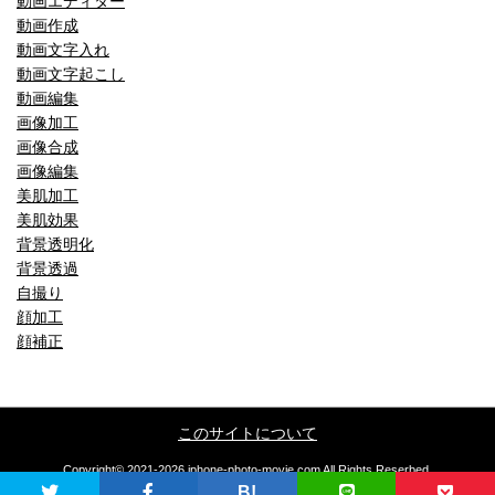
動画エディター
動画作成
動画文字入れ
動画文字起こし
動画編集
画像加工
画像合成
画像編集
美肌加工
美肌効果
背景透明化
背景透過
自撮り
顔加工
顔補正
このサイトについて
Copyright© 2021-2026 iphone-photo-movie.com All Rights Reserbed.
B!
当サイトに掲載している文章、画像などの無断転載を禁止いたします。