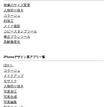
画像のサイズ変更
人物切り抜き
コラージュ
顔加工
メイク撮影
コピースタンプツール
修正ブラシツール
高解像度化
iPhoneデザイン系アプリ一覧
ぼかし
コラージュ
メイクアップ
モザイク
人物切り抜き
写真加工
写真合成
写真編集