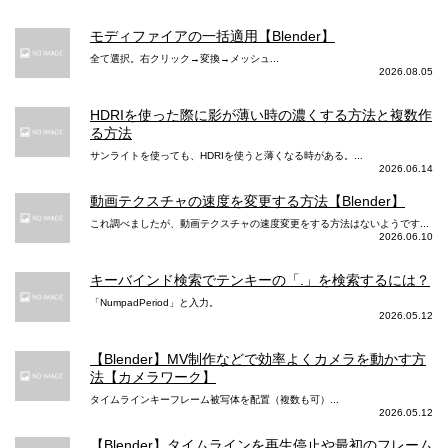
モディファイアの一括適用【Blender】
全て選択。右クリック→変換→メッシュ...
2026.08.05
HDRIを使った際に影が薄い時の濃くする方法と複数作
る方法
サンライトを使っても、HDRIを使うと薄くなる時がある。...
2026.06.14
動画テクスチャの速度を変更する方法【Blender】
これ調べましたが、動画テクスチャの速度変更をする方法はないようです...
2026.06.10
キーバインド検索でテンキーの「.」を検索するには？
「NumpadPeriod」と入力。
2026.05.12
【Blender】MV制作などで効率よくカメラを動かす方
法【カメラワーク】
タイムラインキーフレーム被写体を配置（複数も可）...
2026.05.12
【Blender】タイムラインを再生停止や最初のフレーム