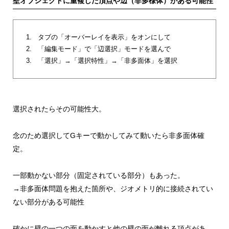
壁オブジェクトに重複した頂点や辺（非多様体）がある可能性
タブの「オーバーレイを表示」をオンにして
「編集モード」で「辺選択」モードを選んで
「選択」→「選択特性」→「非多面体」を選択
選択されたらその可能性大。
念のため選択してGキーで動かしてみて動いたら非多面体確
定。
一部動かない部分（固定されている部分）もあった。
→非多面体問題を抱えた箇所や、ジオメトリ的に接続されてい
ない部分がある可能性
確かに壁の一つの面を動かすと他の壁の面が離れる頂点があ