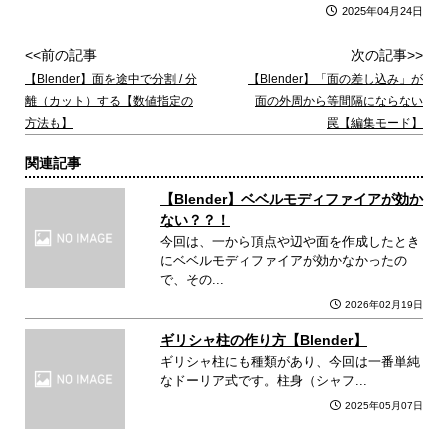
2025年04月24日
<<前の記事
次の記事>>
【Blender】面を途中で分割 / 分
【Blender】「面の差し込み」が
離（カット）する【数値指定の
面の外周から等間隔にならない
方法も】
罠【編集モード】
関連記事
【Blender】ベベルモディファイアが効か
ない？？！
今回は、一から頂点や辺や面を作成したとき
にベベルモディファイアが効かなかったの
で、その...
2026年02月19日
ギリシャ柱の作り方【Blender】
ギリシャ柱にも種類があり、今回は一番単純
なドーリア式です。柱身（シャフ...
2025年05月07日