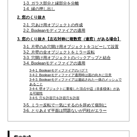
1-3. ガラス部分と縁部分を分離
1-4. 縁の押し出し
2. 窓のくり抜き
2-1. 穴あけ用オブジェクトの作成
2-2. Booleanモディファイアの適用
3. 窓のくり抜き【左右対称に複数窓（連窓）がある場合】
3-1. 片壁のみ穴開け用オブジェクトをコピーして設置
3-2. 片壁の全オブジェクトをミラー反転
3-3. 穴開け用オブジェクトのバックアップと結合
3-4. Booleanモディファイアの適用
3-4-1. Booleanモディファイアのバグ？
3-4-2. Booleanモディファイア適用時は面の向きに注意
3-4-3. Booleanモディファイアは連結された一体のメッシュで
あること
3-4-4. 壁オブジェクトに重複した頂点や辺（非多様体）があ
る可能性
3-4-5. 穴を許容穴を許容穴を許容
3-5. ミラー反転で一気にするのを辞めて個別に
3-6. とりあえず平面は問題ないが円柱がエラー