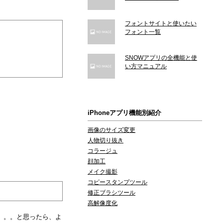
フォントサイトと使いたい
フォント一覧
SNOWアプリの全機能と使
い方マニュアル
iPhoneアプリ機能別紹介
画像のサイズ変更
人物切り抜き
コラージュ
顔加工
メイク撮影
コピースタンプツール
修正ブラシツール
高解像度化
。。。。と思ったら、よ