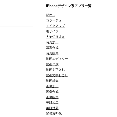
iPhoneデザイン系アプリ一覧
ぼかし
コラージュ
メイクアップ
モザイク
人物切り抜き
写真加工
写真合成
写真編集
動画エディター
動画作成
動画文字入れ
動画文字起こし
動画編集
画像加工
画像合成
画像編集
美肌加工
美肌効果
背景透明化