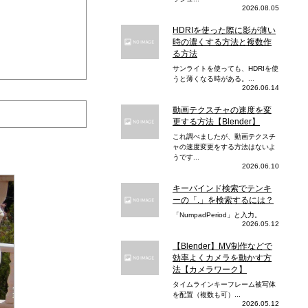
2026.08.05
HDRIを使った際に影が薄い
時の濃くする方法と複数作
る方法
サンライトを使っても、HDRIを使
うと薄くなる時がある。...
2026.06.14
動画テクスチャの速度を変
更する方法【Blender】
これ調べましたが、動画テクスチ
ャの速度変更をする方法はないよ
うです...
2026.06.10
キーバインド検索でテンキ
ーの「.」を検索するには？
「NumpadPeriod」と入力。
2026.05.12
【Blender】MV制作などで
効率よくカメラを動かす方
法【カメラワーク】
タイムラインキーフレーム被写体
を配置（複数も可）...
2026.05.12