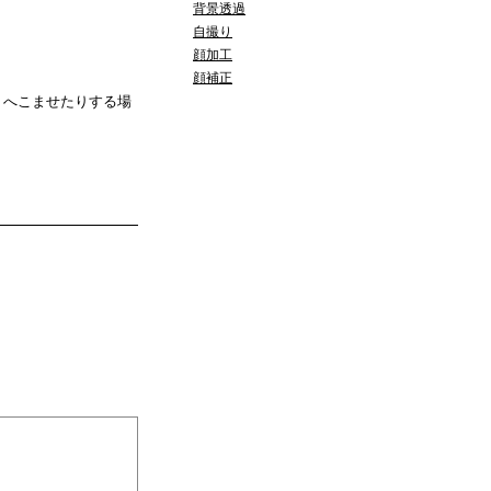
背景透過
自撮り
顔加工
顔補正
りへこませたりする場