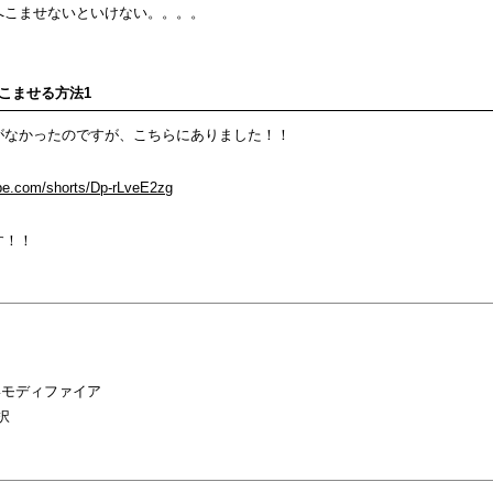
へこませないといけない。。。。
こませる方法1
がなかったのですが、こちらにありました！！
be.com/shorts/Dp-rLveE2zg
す！！
形モディファイア
択