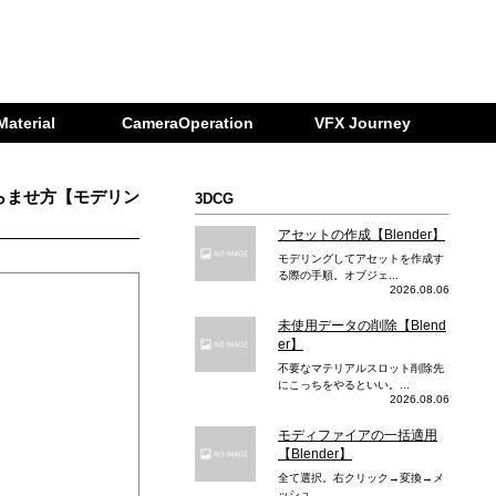
Material
CameraOperation
VFX Journey
らませ方【モデリン
3DCG
アセットの作成【Blender】
モデリングしてアセットを作成す
る際の手順。オブジェ...
2026.08.06
未使用データの削除【Blend
er】
不要なマテリアルスロット削除先
にこっちをやるといい。...
2026.08.06
モディファイアの一括適用
【Blender】
全て選択。右クリック→変換→メ
ッシュ...