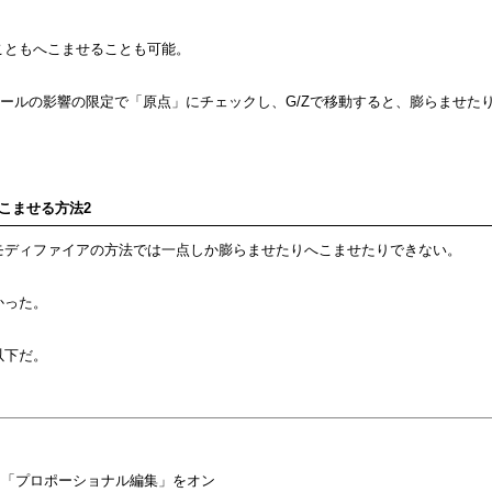
こともへこませることも可能。
ツールの影響の限定で「原点」にチェックし、G/Zで移動すると、膨らませた
こませる方法2
モディファイアの方法では一点しか膨らませたりへこませたりできない。
かった。
以下だ。
ら「プロポーショナル編集」をオン