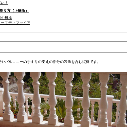
り重い！
の作り方（正解版）
と辺の形成
リューモディファイア
段やバルコニーの手すりの支えの部分の装飾を含む縦棒です。