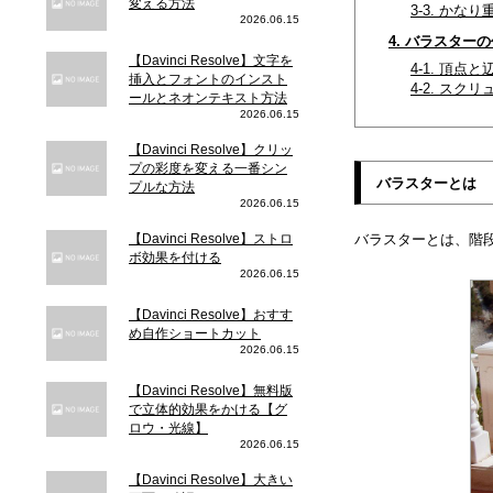
変える方法
3-3. かな
2026.06.15
4. バラスター
【Davinci Resolve】文字を
4-1. 頂点
挿入とフォントのインスト
4-2. スク
ールとネオンテキスト方法
2026.06.15
【Davinci Resolve】クリッ
プの彩度を変える一番シン
バラスターとは
プルな方法
2026.06.15
【Davinci Resolve】ストロ
バラスターとは、階
ボ効果を付ける
2026.06.15
【Davinci Resolve】おすす
め自作ショートカット
2026.06.15
【Davinci Resolve】無料版
で立体的効果をかける【グ
ロウ・光線】
2026.06.15
【Davinci Resolve】大きい