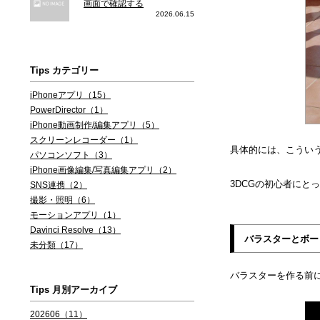
画面で確認する
2026.06.15
Tips カテゴリー
iPhoneアプリ（15）
PowerDirector（1）
iPhone動画制作/編集アプリ（5）
スクリーンレコーダー（1）
具体的には、こうい
パソコンソフト（3）
iPhone画像編集/写真編集アプリ（2）
3DCGの初心者にと
SNS連携（2）
撮影・照明（6）
モーションアプリ（1）
Davinci Resolve（13）
バラスターとボー
未分類（17）
バラスターを作る前
Tips 月別アーカイブ
202606（11）