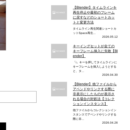
【Blender】タイムラインを
再生停止や最初のフレーム
に戻すなどのショートカッ
トと変更方法
タイムライン再生関連ショートカ
ットSpace再生...
2026.05.12
キーイングセットが全ての
キーフレーム挿入に失敗【Bl
ender】
「i」キーを押してタイムラインに
キーフレームを挿入しようとする
と、タ...
2026.04.30
【Blender】他ファイルから
アペンドやリンクする際に
非表示にしたものが表示さ
れる場合の対処法【コレク
ションインスタンス】
他ファイルからコレクションイン
スタンスでアペンドやリンクする
際に非...
2026.04.26