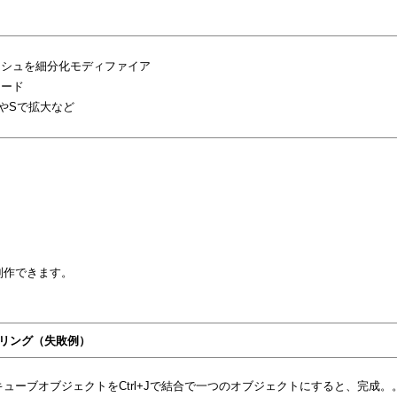
ッシュを細分化モディファイア
ェード
やSで拡大など
制作できます。
リング（失敗例）
ューブオブジェクトをCtrl+Jで結合で一つのオブジェクトにすると、完成