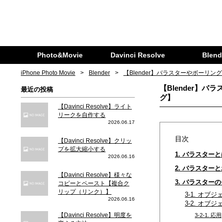
Photo&Movie
Davinci Resolve
Blend
iPhone Photo Movie
Blender
【Blender】バラスターやボー
【Blender】
最近の投稿
グ】
【Davinci Resolve】ライト
リークを自作する
2026.06.17
目次
【Davinci Resolve】クリッ
プを拡大縮小する
1. バラスター
2026.06.16
2. バラスター
【Davinci Resolve】様々な
3. バラスター
コピーとペースト【複合ク
リップ（リンク）】
3-1. オ
2026.06.16
3-2. オ
【Davinci Resolve】明度を
3-2-1. 応用