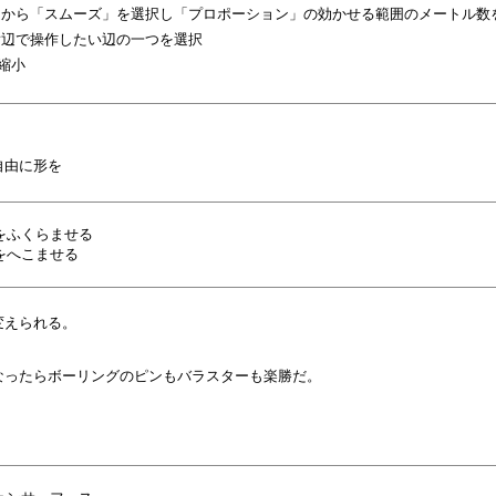
定から「スムーズ」を選択し「プロポーション」の効かせる範囲のメートル数
横辺で操作したい辺の一つを選択
縮小
自由に形を
をふくらませる
をへこませる
変えられる。
なったらボーリングのピンもバラスターも楽勝だ。