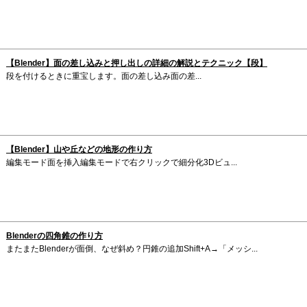
【Blender】面の差し込みと押し出しの詳細の解説とテクニック【段】
段を付けるときに重宝します。面の差し込み面の差...
【Blender】山や丘などの地形の作り方
編集モード面を挿入編集モードで右クリックで細分化3Dビュ...
Blenderの四角錐の作り方
またまたBlenderが面倒、なぜ斜め？円錐の追加Shift+A→「メッシ...