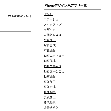
iPhoneデザイン系アプリ一覧
..
ぼかし
2025年08月10日
コラージュ
メイクアップ
モザイク
人物切り抜き
写真加工
写真合成
写真編集
動画エディター
動画作成
動画文字入れ
動画文字起こし
動画編集
画像加工
画像合成
画像編集
美肌加工
美肌効果
背景透明化