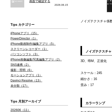
画面で確認する
2026.06.15
ノイズテクスチャ係数
Tips カテゴリー
→ バンプ
iPhoneアプリ（15）
PowerDirector（1）
iPhone動画制作/編集アプリ（5）
スクリーンレコーダー（1）
ノイズテクスチャ
パソコンソフト（3）
iPhone画像編集/写真編集アプリ（2）
3D、fBM、正規化
SNS連携（2）
撮影・照明（6）
スケール：245
モーションアプリ（1）
細かさ：16
Davinci Resolve（13）
歪み：17
未分類（17）
Tips 月別アーカイブ
カラーランプ
202606（11）