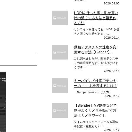
2026.08.05
HDRIを使った際に影が薄い
時の濃くする方法と複数作
る方法
サンライトを使っても、HDRIを使
うと薄くなる時がある。...
2026.06.14
動画テクスチャの速度を変
更する方法【Blender】
これ調べましたが、動画テクスチ
ャの速度変更をする方法はないよ
うです...
2026.06.10
キーバインド検索でテンキ
ーの「.」を検索するには？
「NumpadPeriod」と入力。
2026.05.12
【Blender】MV制作などで
効率よくカメラを動かす方
法【カメラワーク】
タイムラインキーフレーム被写体
を配置（複数も可）...
2026.05.12