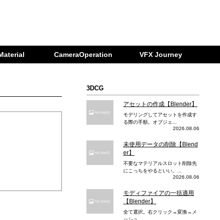
Material
CameraOperation
VFX Journey
3DCG
アセットの作成【Blender】
モデリングしてアセットを作成す
る際の手順。オブジェ...
2026.08.06
未使用データの削除【Blend
er】
不要なマテリアルスロット削除先
にこっちをやるといい。...
2026.08.06
モディファイアの一括適用
【Blender】
全て選択。右クリック→変換→メ
ッシュ...