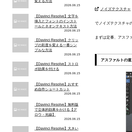
変える方法
2026.06.15
ノイズテクスチャ
【Davinci Resolve】文字を
挿入とフォントのインスト
でノイズテクスチャ
ールとネオンテキスト方法
2026.06.15
まずは定番、アスフ
【Davinci Resolve】クリッ
プの彩度を変える一番シン
プルな方法
2026.06.15
アスファルトの道
【Davinci Resolve】ストロ
ボ効果を付ける
2026.06.15
【Davinci Resolve】おすす
め自作ショートカット
2026.06.15
【Davinci Resolve】無料版
で立体的効果をかける【グ
ロウ・光線】
2026.06.15
【Davinci Resolve】大きい