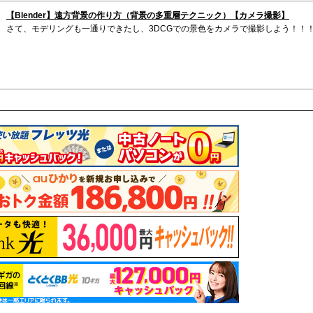
【Blender】遠方背景の作り方（背景の多重層テクニック）【カメラ撮影】
さて、モデリングも一通りできたし、3DCGでの景色をカメラで撮影しよう！！！.