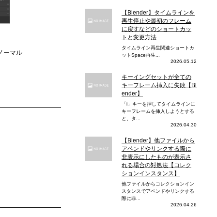
【Blender】タイムラインを
再生停止や最初のフレーム
に戻すなどのショートカッ
トと変更方法
タイムライン再生関連ショートカ
マル
ットSpace再生...
2026.05.12
キーイングセットが全ての
キーフレーム挿入に失敗【Bl
ender】
「i」キーを押してタイムラインに
キーフレームを挿入しようとする
と、タ...
2026.04.30
【Blender】他ファイルから
アペンドやリンクする際に
非表示にしたものが表示さ
れる場合の対処法【コレク
ションインスタンス】
他ファイルからコレクションイン
スタンスでアペンドやリンクする
際に非...
2026.04.26