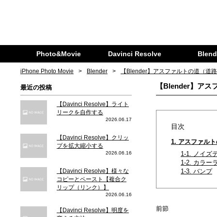
Photo&Movie
Davinci Resolve
Blend
iPhone Photo Movie
Blender
【Blender】アスファルトの道（
【Blender】
最近の投稿
【Davinci Resolve】ライト
リークを自作する
2026.06.17
目次
【Davinci Resolve】クリッ
1. アスファルト
プを拡大縮小する
2026.06.16
1-1. ノイ
1-2. カラ
【Davinci Resolve】様々な
1-3. バンプ
コピーとペースト【複合ク
リップ（リンク）】
2026.06.16
前節
【Davinci Resolve】明度を