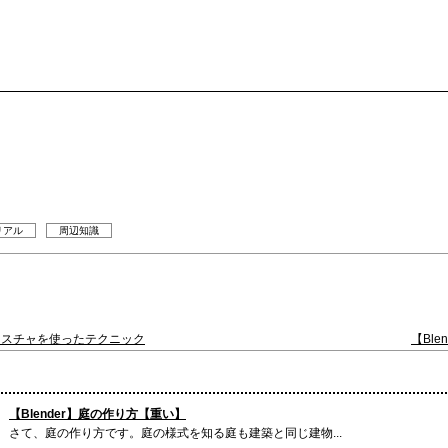
リアル
周辺知識
テクスチャを使ったテクニック
【Bl
【Blender】庭の作り方【重い】
さて、庭の作り方です。庭の様式を知る庭も建築と同じ建物...