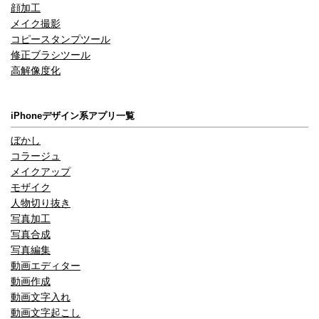
顔加工
メイク撮影
コピースタンプツール
修正ブラシツール
高解像度化
iPhoneデザイン系アプリ一覧
ぼかし
コラージュ
メイクアップ
モザイク
人物切り抜き
写真加工
写真合成
写真編集
動画エディター
動画作成
動画文字入れ
動画文字起こし