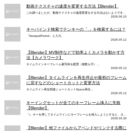
動画テクスチャの速度を変更する方法【Blender】
これ調べましたが、動画テクスチャの速度変更をする方法はないようです...
2026.06.10
キーバインド検索でテンキーの「.」を検索するには？
「NumpadPeriod」と入力。
2026.05.12
【Blender】MV制作などで効率よくカメラを動かす方
法【カメラワーク】
タイムラインキーフレーム被写体を配置（複数も可）...
2026.05.12
【Blender】タイムラインを再生停止や最初のフレーム
に戻すなどのショートカットと変更方法
タイムライン再生関連ショートカットSpace再生...
2026.05.12
キーイングセットが全てのキーフレーム挿入に失敗
【Blender】
「i」キーを押してタイムラインにキーフレームを挿入しようとすると、タ...
2026.04.30
【Blender】他ファイルからアペンドやリンクする際に