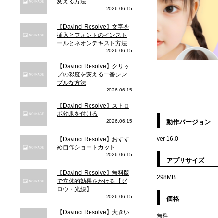
変える方法
2026.06.15
【Davinci Resolve】文字を
挿入とフォントのインスト
ールとネオンテキスト方法
2026.06.15
【Davinci Resolve】クリッ
プの彩度を変える一番シン
プルな方法
2026.06.15
【Davinci Resolve】ストロ
ボ効果を付ける
2026.06.15
動作バージョン
ver 16.0
【Davinci Resolve】おすす
め自作ショートカット
2026.06.15
アプリサイズ
【Davinci Resolve】無料版
298MB
で立体的効果をかける【グ
ロウ・光線】
2026.06.15
価格
【Davinci Resolve】大きい
無料