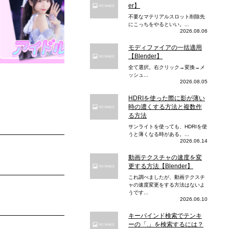
er】
不要なマテリアルスロット削除先
にこっちをやるといい。...
2026.08.06
モディファイアの一括適用
【Blender】
全て選択。右クリック→変換→メ
ッシュ...
2026.08.05
HDRIを使った際に影が薄い
時の濃くする方法と複数作
る方法
サンライトを使っても、HDRIを使
うと薄くなる時がある。...
2026.06.14
動画テクスチャの速度を変
更する方法【Blender】
これ調べましたが、動画テクスチ
ャの速度変更をする方法はないよ
うです...
2026.06.10
キーバインド検索でテンキ
ーの「.」を検索するには？