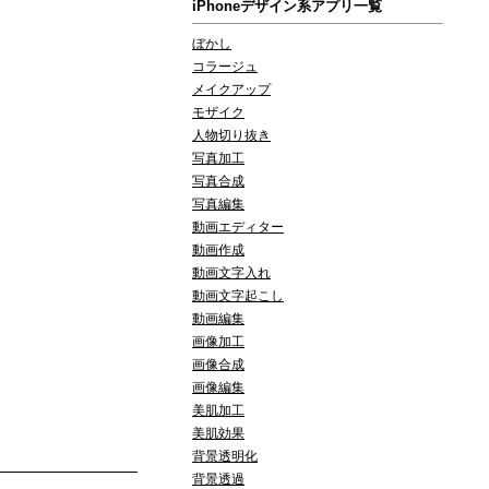
iPhoneデザイン系アプリ一覧
ぼかし
コラージュ
メイクアップ
モザイク
人物切り抜き
写真加工
写真合成
写真編集
動画エディター
動画作成
動画文字入れ
動画文字起こし
動画編集
画像加工
画像合成
画像編集
美肌加工
美肌効果
背景透明化
背景透過