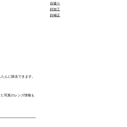
自撮り
顔加工
顔補正
んたんに除去できます。
した写真のレンズ情報も