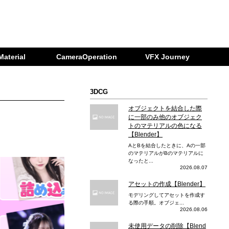
Material
CameraOperation
VFX Journey
3DCG
オブジェクトを結合した際
に一部のみ他のオブジェク
トのマテリアルの色になる
【Blender】
AとBを結合したときに、Aの一部
のマテリアルがBのマテリアルに
なったと...
2026.08.07
アセットの作成【Blender】
モデリングしてアセットを作成す
る際の手順。オブジェ...
2026.08.06
未使用データの削除【Blend