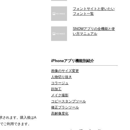
フォントサイトと使いたい
フォント一覧
SNOWアプリの全機能と使
い方マニュアル
iPhoneアプリ機能別紹介
画像のサイズ変更
人物切り抜き
コラージュ
顔加工
メイク撮影
コピースタンプツール
修正ブラシツール
高解像度化
請求されます。購入後はA
無料でご利用できます。