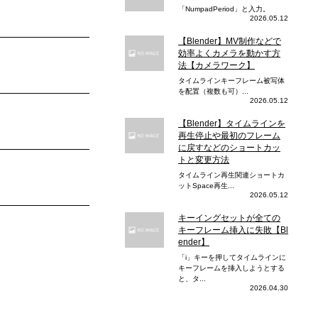
「NumpadPeriod」と入力。
2026.05.12
【Blender】MV制作などで
効率よくカメラを動かす方
法【カメラワーク】
タイムラインキーフレーム被写体
を配置（複数も可）...
2026.05.12
【Blender】タイムラインを
再生停止や最初のフレーム
に戻すなどのショートカッ
トと変更方法
タイムライン再生関連ショートカ
ットSpace再生...
2026.05.12
キーイングセットが全ての
キーフレーム挿入に失敗【Bl
ender】
「i」キーを押してタイムラインに
キーフレームを挿入しようとする
と、タ...
2026.04.30