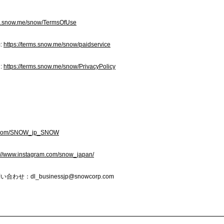
ms.snow.me/snow/TermsOfUse
:
https://terms.snow.me/snow/paidservice
:
https://terms.snow.me/snow/PrivacyPolicy
ter.com/SNOW_jp_SNOW
s://www.instagram.com/snow_japan/
せ：dl_businessjp@snowcorp.com