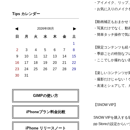
・アイメイク、リップ
・お気に入りのメイク
Tips カレンダー
【動画補正もおまかせ
・写真だけでなく、動
◀
▶
2026年08月
・簡単タッチ操作で気
日
月
火
水
木
金
土
1
【限定コンテンツも続
2
3
4
5
6
7
8
・季節ごとの特別なフ
9
10
11
12
13
14
15
・ここでしか撮れない
16
17
18
19
20
21
22
23
24
25
26
27
28
29
【楽しいコンテンツが
30
31
・撮影だけじゃない！
・友達とシェアして、
GIMPの使い方
【SNOW VIP】
iPhoneプラン料金比較
SNOW VIPを購入す
pp Storeの設定か
iPhone リリースノート