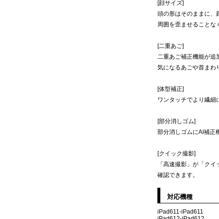
[顔サイズ]
頭の形はそのままに、
周囲を歪ませることな
[二重あご]
二重あご補正機能が追
気になるあごや首まわ
[体型補正]
ワンタッチでより繊細
[部分消しゴム]
部分消しゴムにAI補
[クイック撮影]
「高速撮影」が「クイ
確認できます。
対応機種
iPad611-iPad611
iPad612-iPad612