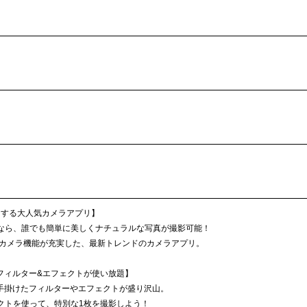
用する大人気カメラアプリ】
」なら、誰でも簡単に美しくナチュラルな写真が撮影可能！
ィーカメラ機能が充実した、最新トレンドのカメラアプリ。
フィルター&エフェクトが使い放題】
手掛けたフィルターやエフェクトが盛り沢山。
ェクトを使って、特別な1枚を撮影しよう！