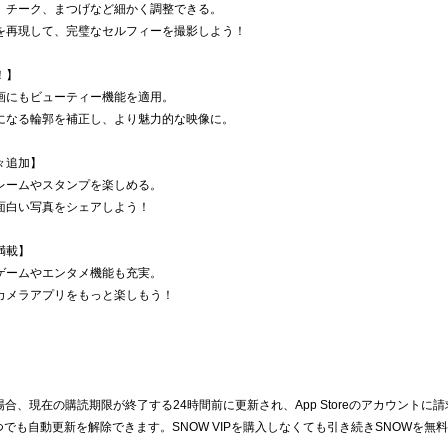
、チーク、まつげなど細かく調整できる。
を再現して、完璧なセルフィーを撮影しよう！
！】
画にもビューティー機能を適用。
になる輪郭を補正し、より魅力的な映像に。
々追加】
レームやスタンプを楽しめる。
面白い写真をシェアしよう！
満載】
ゲームやエンタメ機能も充実。
カメラアプリをもっと楽しもう！
る場合、現在の購読期限が終了する24時間前に更新され、App Storeのアカウントに
らいつでも自動更新を解除できます。SNOW VIPを購入しなくても引き続きSNOWを