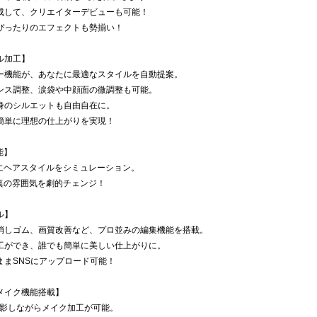
成して、クリエイターデビューも可能！
ぴったりのエフェクトも勢揃い！
ル加工】
ー機能が、あなたに最適なスタイルを自動提案。
ンス調整、涙袋や中顔面の微調整も可能。
身のシルエットも自由自在に。
簡単に理想の仕上がりを実現！
能】
軽にヘアスタイルをシミュレーション。
写真の雰囲気を劇的チェンジ！
ル】
消しゴム、画質改善など、プロ並みの編集機能を搭載。
工ができ、誰でも簡単に美しい仕上がりに。
ままSNSにアップロード可能！
メイク機能搭載】
撮影しながらメイク加工が可能。