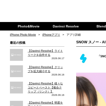
Photo&Movie
Davinci Resolve
Blend
iPhone Photo Movie
iPhoneアプリ
アプリ詳細
SNOW スノー - 
最近の投稿
【Davinci Resolve】ライト
リークを自作する
「SN
2026.06.17
【Davinci Resolve】クリッ
プを拡大縮小する
2026.06.16
【Davinci Resolve】様々な
コピーとペースト【複合ク
リップ（リンク）】
2026.06.16
【Davinci Resolve】明度を