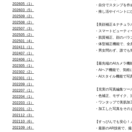
202605（1）
・自分でスタンプを作
202603（5）
・推し活やイベントに
202509（2）
202508（2）
【美顔補正＆ナチュラ
202507（3）
・スマートビューティ
202505（2）
・肌質補正、顔のバラ
202501（4）
・体型補正機能で、全
202411（1）
・男女問わず、誰でも
202407（1）
202406（1）
【最先端のAIカメラ機
202305（1）
・AIヘア機能で、気
202302（2）
・AIスタイル機能で
202301（1）
202209（1）
【充実の写真編集ツー
202207（1）
・色補正、モザイク、
202204（1）
・ワンタップで美肌加
202203（1）
・加工した写真をその
202201（2）
202112（3）
202110（6）
【すっぴんでも安心！
202109（4）
・最新のAR技術で、