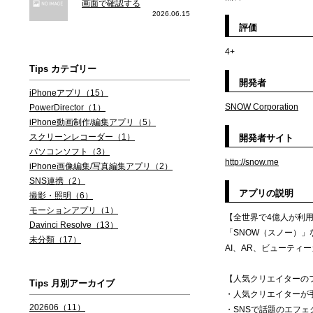
画面で確認する
2026.06.15
評価
4+
Tips カテゴリー
開発者
iPhoneアプリ（15）
SNOW Corporation
PowerDirector（1）
iPhone動画制作/編集アプリ（5）
スクリーンレコーダー（1）
開発者サイト
パソコンソフト（3）
http://snow.me
iPhone画像編集/写真編集アプリ（2）
SNS連携（2）
アプリの説明
撮影・照明（6）
モーションアプリ（1）
【全世界で4億人が利
Davinci Resolve（13）
「SNOW（スノー）
未分類（17）
AI、AR、ビューテ
【人気クリエイターの
Tips 月別アーカイブ
・人気クリエイターが
202606（11）
・SNSで話題のエフ