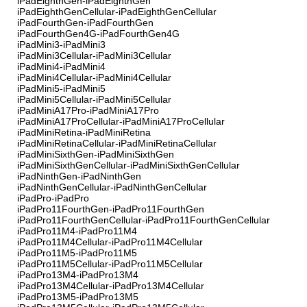
iPadEighthGen-iPadEighthGen
iPadEighthGenCellular-iPadEighthGenCellular
iPadFourthGen-iPadFourthGen
iPadFourthGen4G-iPadFourthGen4G
iPadMini3-iPadMini3
iPadMini3Cellular-iPadMini3Cellular
iPadMini4-iPadMini4
iPadMini4Cellular-iPadMini4Cellular
iPadMini5-iPadMini5
iPadMini5Cellular-iPadMini5Cellular
iPadMiniA17Pro-iPadMiniA17Pro
iPadMiniA17ProCellular-iPadMiniA17ProCellular
iPadMiniRetina-iPadMiniRetina
iPadMiniRetinaCellular-iPadMiniRetinaCellular
iPadMiniSixthGen-iPadMiniSixthGen
iPadMiniSixthGenCellular-iPadMiniSixthGenCellular
iPadNinthGen-iPadNinthGen
iPadNinthGenCellular-iPadNinthGenCellular
iPadPro-iPadPro
iPadPro11FourthGen-iPadPro11FourthGen
iPadPro11FourthGenCellular-iPadPro11FourthGenCellular
iPadPro11M4-iPadPro11M4
iPadPro11M4Cellular-iPadPro11M4Cellular
iPadPro11M5-iPadPro11M5
iPadPro11M5Cellular-iPadPro11M5Cellular
iPadPro13M4-iPadPro13M4
iPadPro13M4Cellular-iPadPro13M4Cellular
iPadPro13M5-iPadPro13M5