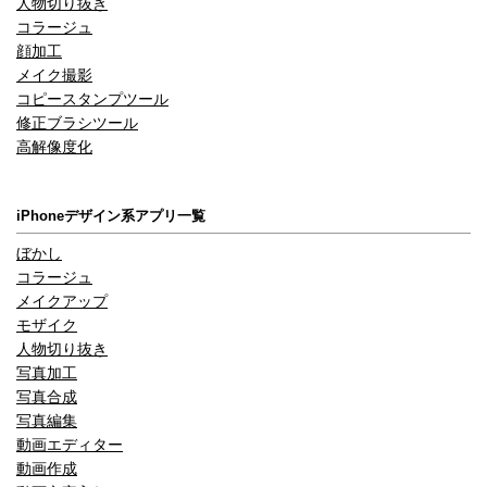
人物切り抜き
コラージュ
顔加工
メイク撮影
コピースタンプツール
修正ブラシツール
高解像度化
iPhoneデザイン系アプリ一覧
ぼかし
コラージュ
メイクアップ
モザイク
人物切り抜き
写真加工
写真合成
写真編集
動画エディター
動画作成