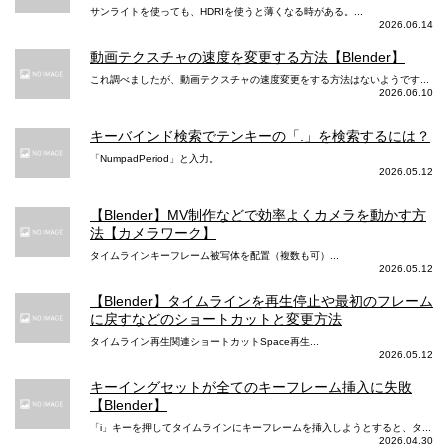
サンライトを使っても、HDRIを使うと薄くなる時がある。...
2026.06.14
動画テクスチャの速度を変更する方法【Blender】
これ調べましたが、動画テクスチャの速度変更をする方法はないようです...
2026.06.10
キーバインド検索でテンキーの「.」を検索するには？
「NumpadPeriod」と入力。
2026.05.12
【Blender】MV制作などで効率よくカメラを動かす方
法【カメラワーク】
タイムラインキーフレーム被写体を配置（複数も可）...
2026.05.12
【Blender】タイムラインを再生停止や最初のフレーム
に戻すなどのショートカットと変更方法
タイムライン再生関連ショートカットSpace再生...
2026.05.12
キーイングセットが全てのキーフレーム挿入に失敗
【Blender】
「i」キーを押してタイムラインにキーフレームを挿入しようとすると、タ...
2026.04.30