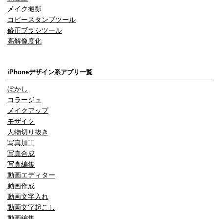
メイク撮影
コピースタンプツール
修正ブラシツール
高解像度化
iPhoneデザイン系アプリ一覧
ぼかし
コラージュ
メイクアップ
モザイク
人物切り抜き
写真加工
写真合成
写真編集
動画エディター
動画作成
動画文字入れ
動画文字起こし
動画編集