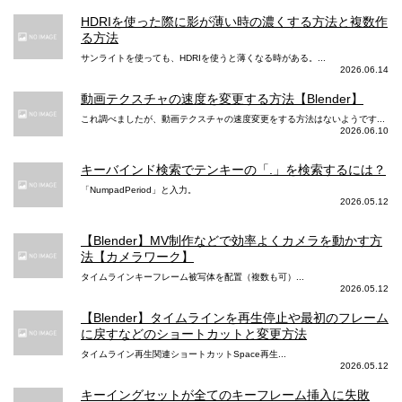
HDRIを使った際に影が薄い時の濃くする方法と複数作
る方法
サンライトを使っても、HDRIを使うと薄くなる時がある。...
2026.06.14
動画テクスチャの速度を変更する方法【Blender】
これ調べましたが、動画テクスチャの速度変更をする方法はないようです...
2026.06.10
キーバインド検索でテンキーの「.」を検索するには？
「NumpadPeriod」と入力。
2026.05.12
【Blender】MV制作などで効率よくカメラを動かす方
法【カメラワーク】
タイムラインキーフレーム被写体を配置（複数も可）...
2026.05.12
【Blender】タイムラインを再生停止や最初のフレーム
に戻すなどのショートカットと変更方法
タイムライン再生関連ショートカットSpace再生...
2026.05.12
キーイングセットが全てのキーフレーム挿入に失敗