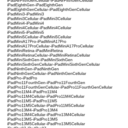
iPadAirFifthGenCellular-iPadAirFifthGenCellular
iPadEighthGen-iPadEighthGen
iPadEighthGenCellular-iPadEighthGenCellular
iPadMini3-iPadMini3
iPadMini3Cellular-iPadMini3Cellular
iPadMini4-iPadMini4
iPadMini4Cellular-iPadMini4Cellular
iPadMini5-iPadMini5
iPadMini5Cellular-iPadMini5Cellular
iPadMiniA17Pro-iPadMiniA17Pro
iPadMiniA17ProCellular-iPadMiniA17ProCellular
iPadMiniRetina-iPadMiniRetina
iPadMiniRetinaCellular-iPadMiniRetinaCellular
iPadMiniSixthGen-iPadMiniSixthGen
iPadMiniSixthGenCellular-iPadMiniSixthGenCellular
iPadNinthGen-iPadNinthGen
iPadNinthGenCellular-iPadNinthGenCellular
iPadPro-iPadPro
iPadPro11FourthGen-iPadPro11FourthGen
iPadPro11FourthGenCellular-iPadPro11FourthGenCellular
iPadPro11M4-iPadPro11M4
iPadPro11M4Cellular-iPadPro11M4Cellular
iPadPro11M5-iPadPro11M5
iPadPro11M5Cellular-iPadPro11M5Cellular
iPadPro13M4-iPadPro13M4
iPadPro13M4Cellular-iPadPro13M4Cellular
iPadPro13M5-iPadPro13M5
iPadPro13M5Cellular-iPadPro13M5Cellular