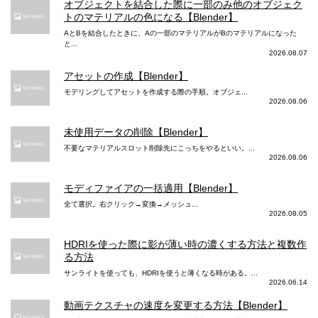
オブジェクトを結合した際に一部のみ他のオブジェク
トのマテリアルの色になる【Blender】
AとBを結合したときに、Aの一部のマテリアルがBのマテリアルになった
と...
2026.08.07
アセットの作成【Blender】
モデリングしてアセットを作成する際の手順。オブジェ...
2026.08.06
未使用データの削除【Blender】
不要なマテリアルスロット削除先にこっちをやるといい。...
2026.08.06
モディファイアの一括適用【Blender】
全て選択。右クリック→変換→メッシュ...
2026.08.05
HDRIを使った際に影が薄い時の濃くする方法と複数作
る方法
サンライトを使っても、HDRIを使うと薄くなる時がある。...
2026.06.14
動画テクスチャの速度を変更する方法【Blender】