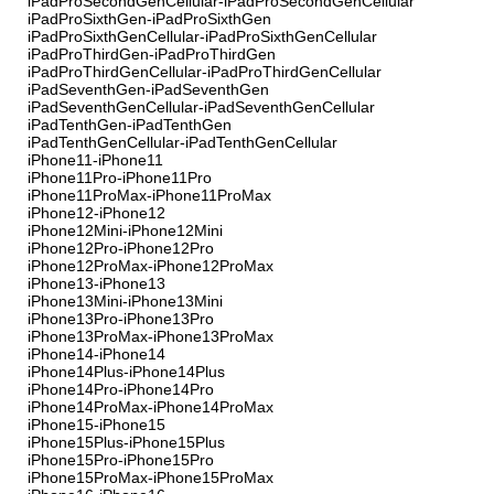
iPadProSecondGenCellular-iPadProSecondGenCellular
iPadProSixthGen-iPadProSixthGen
iPadProSixthGenCellular-iPadProSixthGenCellular
iPadProThirdGen-iPadProThirdGen
iPadProThirdGenCellular-iPadProThirdGenCellular
iPadSeventhGen-iPadSeventhGen
iPadSeventhGenCellular-iPadSeventhGenCellular
iPadTenthGen-iPadTenthGen
iPadTenthGenCellular-iPadTenthGenCellular
iPhone11-iPhone11
iPhone11Pro-iPhone11Pro
iPhone11ProMax-iPhone11ProMax
iPhone12-iPhone12
iPhone12Mini-iPhone12Mini
iPhone12Pro-iPhone12Pro
iPhone12ProMax-iPhone12ProMax
iPhone13-iPhone13
iPhone13Mini-iPhone13Mini
iPhone13Pro-iPhone13Pro
iPhone13ProMax-iPhone13ProMax
iPhone14-iPhone14
iPhone14Plus-iPhone14Plus
iPhone14Pro-iPhone14Pro
iPhone14ProMax-iPhone14ProMax
iPhone15-iPhone15
iPhone15Plus-iPhone15Plus
iPhone15Pro-iPhone15Pro
iPhone15ProMax-iPhone15ProMax