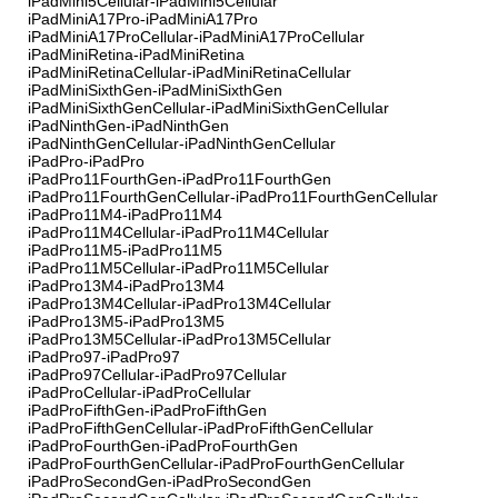
iPadMini5Cellular-iPadMini5Cellular
iPadMiniA17Pro-iPadMiniA17Pro
iPadMiniA17ProCellular-iPadMiniA17ProCellular
iPadMiniRetina-iPadMiniRetina
iPadMiniRetinaCellular-iPadMiniRetinaCellular
iPadMiniSixthGen-iPadMiniSixthGen
iPadMiniSixthGenCellular-iPadMiniSixthGenCellular
iPadNinthGen-iPadNinthGen
iPadNinthGenCellular-iPadNinthGenCellular
iPadPro-iPadPro
iPadPro11FourthGen-iPadPro11FourthGen
iPadPro11FourthGenCellular-iPadPro11FourthGenCellular
iPadPro11M4-iPadPro11M4
iPadPro11M4Cellular-iPadPro11M4Cellular
iPadPro11M5-iPadPro11M5
iPadPro11M5Cellular-iPadPro11M5Cellular
iPadPro13M4-iPadPro13M4
iPadPro13M4Cellular-iPadPro13M4Cellular
iPadPro13M5-iPadPro13M5
iPadPro13M5Cellular-iPadPro13M5Cellular
iPadPro97-iPadPro97
iPadPro97Cellular-iPadPro97Cellular
iPadProCellular-iPadProCellular
iPadProFifthGen-iPadProFifthGen
iPadProFifthGenCellular-iPadProFifthGenCellular
iPadProFourthGen-iPadProFourthGen
iPadProFourthGenCellular-iPadProFourthGenCellular
iPadProSecondGen-iPadProSecondGen