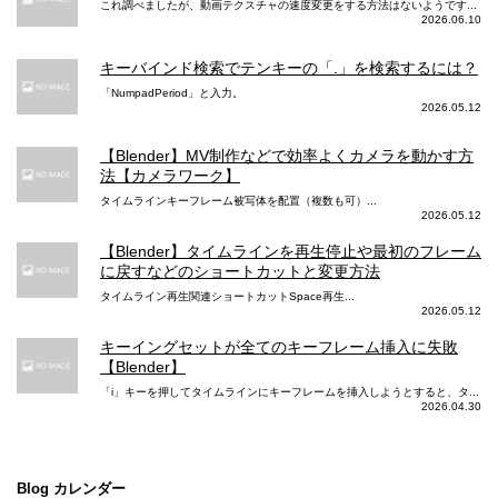
これ調べましたが、動画テクスチャの速度変更をする方法はないようです...
2026.06.10
キーバインド検索でテンキーの「.」を検索するには？
「NumpadPeriod」と入力。
2026.05.12
【Blender】MV制作などで効率よくカメラを動かす方
法【カメラワーク】
タイムラインキーフレーム被写体を配置（複数も可）...
2026.05.12
【Blender】タイムラインを再生停止や最初のフレーム
に戻すなどのショートカットと変更方法
タイムライン再生関連ショートカットSpace再生...
2026.05.12
キーイングセットが全てのキーフレーム挿入に失敗
【Blender】
「i」キーを押してタイムラインにキーフレームを挿入しようとすると、タ...
2026.04.30
Blog カレンダー