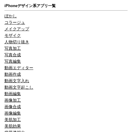
iPhoneデザイン系アプリ一覧
ぼかし
コラージュ
メイクアップ
モザイク
人物切り抜き
写真加工
写真合成
写真編集
動画エディター
動画作成
動画文字入れ
動画文字起こし
動画編集
画像加工
画像合成
画像編集
美肌加工
美肌効果