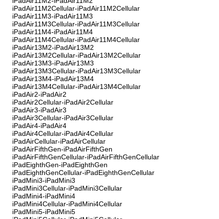
iPadAir11M2-iPadAir11M2
iPadAir11M2Cellular-iPadAir11M2Cellular
iPadAir11M3-iPadAir11M3
iPadAir11M3Cellular-iPadAir11M3Cellular
iPadAir11M4-iPadAir11M4
iPadAir11M4Cellular-iPadAir11M4Cellular
iPadAir13M2-iPadAir13M2
iPadAir13M2Cellular-iPadAir13M2Cellular
iPadAir13M3-iPadAir13M3
iPadAir13M3Cellular-iPadAir13M3Cellular
iPadAir13M4-iPadAir13M4
iPadAir13M4Cellular-iPadAir13M4Cellular
iPadAir2-iPadAir2
iPadAir2Cellular-iPadAir2Cellular
iPadAir3-iPadAir3
iPadAir3Cellular-iPadAir3Cellular
iPadAir4-iPadAir4
iPadAir4Cellular-iPadAir4Cellular
iPadAirCellular-iPadAirCellular
iPadAirFifthGen-iPadAirFifthGen
iPadAirFifthGenCellular-iPadAirFifthGenCellular
iPadEighthGen-iPadEighthGen
iPadEighthGenCellular-iPadEighthGenCellular
iPadMini3-iPadMini3
iPadMini3Cellular-iPadMini3Cellular
iPadMini4-iPadMini4
iPadMini4Cellular-iPadMini4Cellular
iPadMini5-iPadMini5