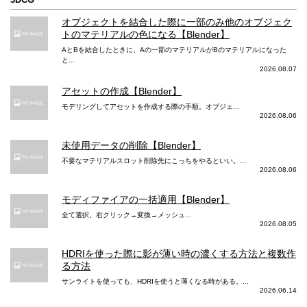
オブジェクトを結合した際に一部のみ他のオブジェク
トのマテリアルの色になる【Blender】
AとBを結合したときに、Aの一部のマテリアルがBのマテリアルになった
と...
2026.08.07
アセットの作成【Blender】
モデリングしてアセットを作成する際の手順。オブジェ...
2026.08.06
未使用データの削除【Blender】
不要なマテリアルスロット削除先にこっちをやるといい。...
2026.08.06
モディファイアの一括適用【Blender】
全て選択。右クリック→変換→メッシュ...
2026.08.05
HDRIを使った際に影が薄い時の濃くする方法と複数作
る方法
サンライトを使っても、HDRIを使うと薄くなる時がある。...
2026.06.14