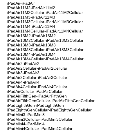
iPadAir-iPadAir
iPadAir11M2-iPadAir11M2
iPadAir11M2Cellular-iPadAir11M2Cellular
iPadAir11M3-iPadAir11M3
iPadAir11M3Cellular-iPadAir11M3Cellular
iPadAir11M4-iPadAir11M4
iPadAir11M4Cellular-iPadAir11M4Cellular
iPadAir13M2-iPadAir13M2
iPadAir13M2Cellular-iPadAir13M2Cellular
iPadAir13M3-iPadAir13M3
iPadAir13M3Cellular-iPadAir13M3Cellular
iPadAir13M4-iPadAir13M4
iPadAir13M4Cellular-iPadAir13M4Cellular
iPadAir2-iPadAir2
iPadAir2Cellular-iPadAir2Cellular
iPadAir3-iPadAir3
iPadAir3Cellular-iPadAir3Cellular
iPadAir4-iPadAir4
iPadAir4Cellular-iPadAir4Cellular
iPadAirCellular-iPadAirCellular
iPadAirFifthGen-iPadAirFifthGen
iPadAirFifthGenCellular-iPadAirFifthGenCellular
iPadEighthGen-iPadEighthGen
iPadEighthGenCellular-iPadEighthGenCellular
iPadMini3-iPadMini3
iPadMini3Cellular-iPadMini3Cellular
iPadMini4-iPadMini4
iPadMini4Cellular-iPadMini4Cellular