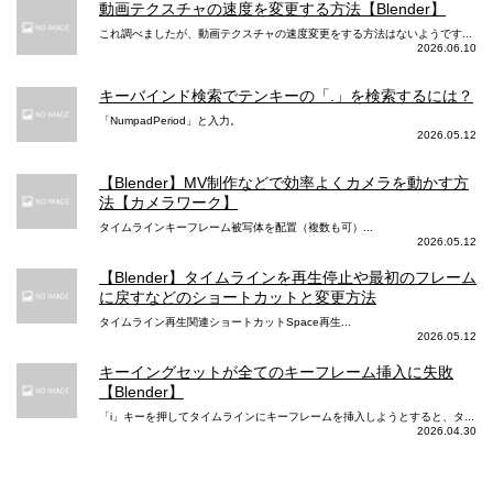
動画テクスチャの速度を変更する方法【Blender】
これ調べましたが、動画テクスチャの速度変更をする方法はないようです...
2026.06.10
キーバインド検索でテンキーの「.」を検索するには？
「NumpadPeriod」と入力。
2026.05.12
【Blender】MV制作などで効率よくカメラを動かす方
法【カメラワーク】
タイムラインキーフレーム被写体を配置（複数も可）...
2026.05.12
【Blender】タイムラインを再生停止や最初のフレーム
に戻すなどのショートカットと変更方法
タイムライン再生関連ショートカットSpace再生...
2026.05.12
キーイングセットが全てのキーフレーム挿入に失敗
【Blender】
「i」キーを押してタイムラインにキーフレームを挿入しようとすると、タ...
2026.04.30