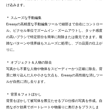
け込みます。
＊ スムーズな手動編集
Ereasyの高精度な手動編集ツールで細部まで自在にコントロー
ル。ピクセル単位でズームイン・ズームアウトし、タッチ感度
の高いブラシで特定部分を簡単に削除または復元できます。複
雑なパターンや境界線もスムーズに処理し、プロ品質の仕上が
りに。
＊ オブジェクト＆人物の除去
写真から不要な人物や物体をスピーディーかつ正確に除去。背
景に映り込んだ人や小さな欠点も、Ereasyの高性能な消しツー
ルが自然に消し去ります。
＊ 背景＆フォトぼかし
背景をぼかして被写体を際立たせるプロ仕様の写真を作成。自
然なボケ効果でポートレートや物撮りに奥行きをプラスしま