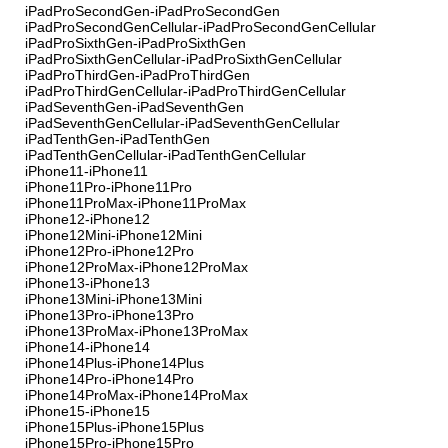
iPadProSecondGen-iPadProSecondGen
iPadProSecondGenCellular-iPadProSecondGenCellular
iPadProSixthGen-iPadProSixthGen
iPadProSixthGenCellular-iPadProSixthGenCellular
iPadProThirdGen-iPadProThirdGen
iPadProThirdGenCellular-iPadProThirdGenCellular
iPadSeventhGen-iPadSeventhGen
iPadSeventhGenCellular-iPadSeventhGenCellular
iPadTenthGen-iPadTenthGen
iPadTenthGenCellular-iPadTenthGenCellular
iPhone11-iPhone11
iPhone11Pro-iPhone11Pro
iPhone11ProMax-iPhone11ProMax
iPhone12-iPhone12
iPhone12Mini-iPhone12Mini
iPhone12Pro-iPhone12Pro
iPhone12ProMax-iPhone12ProMax
iPhone13-iPhone13
iPhone13Mini-iPhone13Mini
iPhone13Pro-iPhone13Pro
iPhone13ProMax-iPhone13ProMax
iPhone14-iPhone14
iPhone14Plus-iPhone14Plus
iPhone14Pro-iPhone14Pro
iPhone14ProMax-iPhone14ProMax
iPhone15-iPhone15
iPhone15Plus-iPhone15Plus
iPhone15Pro-iPhone15Pro