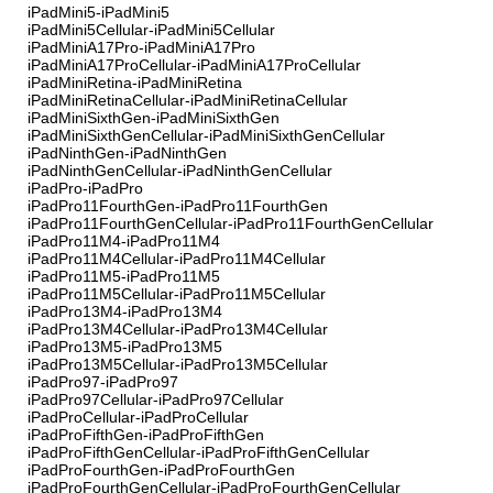
iPadMini5-iPadMini5
iPadMini5Cellular-iPadMini5Cellular
iPadMiniA17Pro-iPadMiniA17Pro
iPadMiniA17ProCellular-iPadMiniA17ProCellular
iPadMiniRetina-iPadMiniRetina
iPadMiniRetinaCellular-iPadMiniRetinaCellular
iPadMiniSixthGen-iPadMiniSixthGen
iPadMiniSixthGenCellular-iPadMiniSixthGenCellular
iPadNinthGen-iPadNinthGen
iPadNinthGenCellular-iPadNinthGenCellular
iPadPro-iPadPro
iPadPro11FourthGen-iPadPro11FourthGen
iPadPro11FourthGenCellular-iPadPro11FourthGenCellular
iPadPro11M4-iPadPro11M4
iPadPro11M4Cellular-iPadPro11M4Cellular
iPadPro11M5-iPadPro11M5
iPadPro11M5Cellular-iPadPro11M5Cellular
iPadPro13M4-iPadPro13M4
iPadPro13M4Cellular-iPadPro13M4Cellular
iPadPro13M5-iPadPro13M5
iPadPro13M5Cellular-iPadPro13M5Cellular
iPadPro97-iPadPro97
iPadPro97Cellular-iPadPro97Cellular
iPadProCellular-iPadProCellular
iPadProFifthGen-iPadProFifthGen
iPadProFifthGenCellular-iPadProFifthGenCellular
iPadProFourthGen-iPadProFourthGen
iPadProFourthGenCellular-iPadProFourthGenCellular