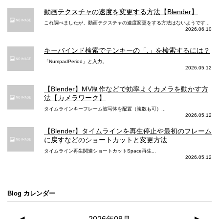
動画テクスチャの速度を変更する方法【Blender】
これ調べましたが、動画テクスチャの速度変更をする方法はないようです...
2026.06.10
キーバインド検索でテンキーの「.」を検索するには？
「NumpadPeriod」と入力。
2026.05.12
【Blender】MV制作などで効率よくカメラを動かす方
法【カメラワーク】
タイムラインキーフレーム被写体を配置（複数も可）...
2026.05.12
【Blender】タイムラインを再生停止や最初のフレーム
に戻すなどのショートカットと変更方法
タイムライン再生関連ショートカットSpace再生...
2026.05.12
Blog カレンダー
◀
▶