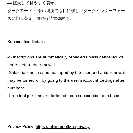
— 拡大して見やすく表示。
ダークモード： 暗い場所でも目に優しいダークインターフェー
スに切り替え、快適な読書体験を。
Subscription Details:
-Subscriptions are automatically renewed unless cancelled 24
hours before the renewal.
-Subscriptions may be managed by the user and auto-renewal
may be turned off by going to the user's Account Settings after
purchase.
-Free trial portions are forfeited upon subscription purchase.
Privacy Policy:
https://tellmebriefly.ai/privacy