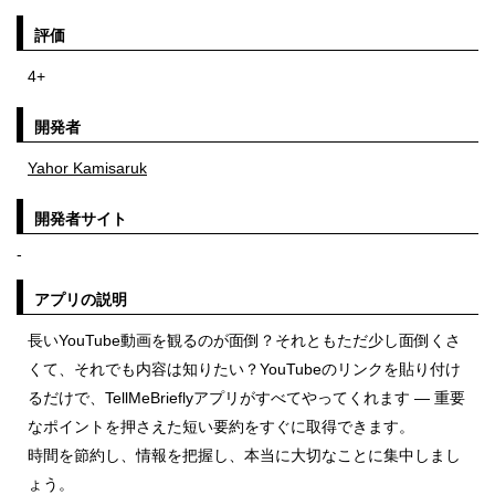
評価
4+
開発者
Yahor Kamisaruk
開発者サイト
-
アプリの説明
長いYouTube動画を観るのが面倒？それともただ少し面倒くさ
くて、それでも内容は知りたい？YouTubeのリンクを貼り付け
るだけで、TellMeBrieflyアプリがすべてやってくれます — 重要
なポイントを押さえた短い要約をすぐに取得できます。
時間を節約し、情報を把握し、本当に大切なことに集中しまし
ょう。