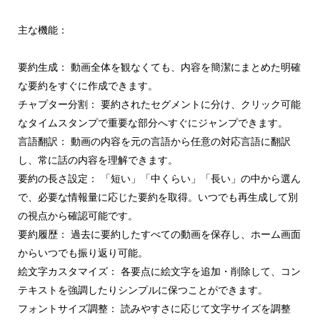
主な機能：
要約生成： 動画全体を観なくても、内容を簡潔にまとめた明確
な要約をすぐに作成できます。
チャプター分割： 要約されたセグメントに分け、クリック可能
なタイムスタンプで重要な部分へすぐにジャンプできます。
言語翻訳： 動画の内容を元の言語から任意の対応言語に翻訳
し、常に話の内容を理解できます。
要約の長さ設定： 「短い」「中くらい」「長い」の中から選ん
で、必要な情報量に応じた要約を取得。いつでも再生成して別
の視点から確認可能です。
要約履歴： 過去に要約したすべての動画を保存し、ホーム画面
からいつでも振り返り可能。
絵文字カスタマイズ： 各要点に絵文字を追加・削除して、コン
テキストを強調したりシンプルに保つことができます。
フォントサイズ調整： 読みやすさに応じて文字サイズを調整