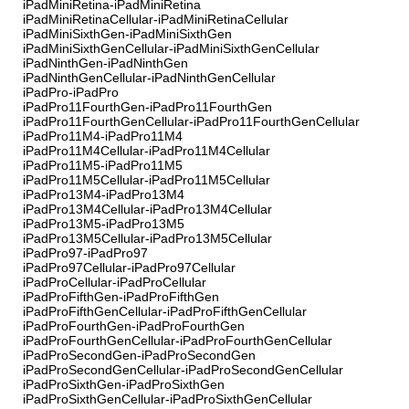
iPadMiniRetina-iPadMiniRetina
iPadMiniRetinaCellular-iPadMiniRetinaCellular
iPadMiniSixthGen-iPadMiniSixthGen
iPadMiniSixthGenCellular-iPadMiniSixthGenCellular
iPadNinthGen-iPadNinthGen
iPadNinthGenCellular-iPadNinthGenCellular
iPadPro-iPadPro
iPadPro11FourthGen-iPadPro11FourthGen
iPadPro11FourthGenCellular-iPadPro11FourthGenCellular
iPadPro11M4-iPadPro11M4
iPadPro11M4Cellular-iPadPro11M4Cellular
iPadPro11M5-iPadPro11M5
iPadPro11M5Cellular-iPadPro11M5Cellular
iPadPro13M4-iPadPro13M4
iPadPro13M4Cellular-iPadPro13M4Cellular
iPadPro13M5-iPadPro13M5
iPadPro13M5Cellular-iPadPro13M5Cellular
iPadPro97-iPadPro97
iPadPro97Cellular-iPadPro97Cellular
iPadProCellular-iPadProCellular
iPadProFifthGen-iPadProFifthGen
iPadProFifthGenCellular-iPadProFifthGenCellular
iPadProFourthGen-iPadProFourthGen
iPadProFourthGenCellular-iPadProFourthGenCellular
iPadProSecondGen-iPadProSecondGen
iPadProSecondGenCellular-iPadProSecondGenCellular
iPadProSixthGen-iPadProSixthGen
iPadProSixthGenCellular-iPadProSixthGenCellular