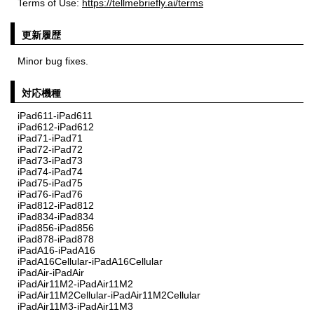
Terms of Use:
https://tellmebriefly.ai/terms
更新履歴
Minor bug fixes.
対応機種
iPad611-iPad611
iPad612-iPad612
iPad71-iPad71
iPad72-iPad72
iPad73-iPad73
iPad74-iPad74
iPad75-iPad75
iPad76-iPad76
iPad812-iPad812
iPad834-iPad834
iPad856-iPad856
iPad878-iPad878
iPadA16-iPadA16
iPadA16Cellular-iPadA16Cellular
iPadAir-iPadAir
iPadAir11M2-iPadAir11M2
iPadAir11M2Cellular-iPadAir11M2Cellular
iPadAir11M3-iPadAir11M3