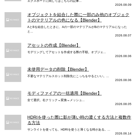
エクスポートに関してはこちらの記事...
2026.08.09
オブジェクトを結合した際に一部のみ他のオブジェク
トのマテリアルの色になる【Blender】
AとBを結合したときに、Aの一部のマテリアルがBのマテリアルになった
と...
2026.08.07
アセットの作成【Blender】
モデリングしてアセットを作成する際の手順。オブジェ...
2026.08.06
未使用データの削除【Blender】
不要なマテリアルスロット削除先にこっちをやるといい。...
2026.08.06
モディファイアの一括適用【Blender】
全て選択。右クリック→変換→メッシュ...
2026.08.05
HDRIを使った際に影が薄い時の濃くする方法と複数作
る方法
サンライトを使っても、HDRIを使うと薄くなる時がある。...
2026.06.14