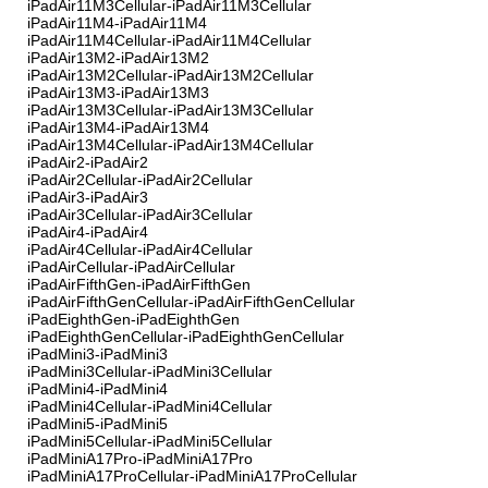
iPadAir11M3Cellular-iPadAir11M3Cellular
iPadAir11M4-iPadAir11M4
iPadAir11M4Cellular-iPadAir11M4Cellular
iPadAir13M2-iPadAir13M2
iPadAir13M2Cellular-iPadAir13M2Cellular
iPadAir13M3-iPadAir13M3
iPadAir13M3Cellular-iPadAir13M3Cellular
iPadAir13M4-iPadAir13M4
iPadAir13M4Cellular-iPadAir13M4Cellular
iPadAir2-iPadAir2
iPadAir2Cellular-iPadAir2Cellular
iPadAir3-iPadAir3
iPadAir3Cellular-iPadAir3Cellular
iPadAir4-iPadAir4
iPadAir4Cellular-iPadAir4Cellular
iPadAirCellular-iPadAirCellular
iPadAirFifthGen-iPadAirFifthGen
iPadAirFifthGenCellular-iPadAirFifthGenCellular
iPadEighthGen-iPadEighthGen
iPadEighthGenCellular-iPadEighthGenCellular
iPadMini3-iPadMini3
iPadMini3Cellular-iPadMini3Cellular
iPadMini4-iPadMini4
iPadMini4Cellular-iPadMini4Cellular
iPadMini5-iPadMini5
iPadMini5Cellular-iPadMini5Cellular
iPadMiniA17Pro-iPadMiniA17Pro
iPadMiniA17ProCellular-iPadMiniA17ProCellular