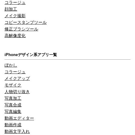
コラージュ
顔加工
メイク撮影
コピースタンプツール
修正ブラシツール
高解像度化
iPhoneデザイン系アプリ一覧
ぼかし
コラージュ
メイクアップ
モザイク
人物切り抜き
写真加工
写真合成
写真編集
動画エディター
動画作成
動画文字入れ