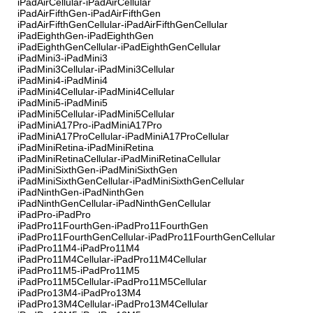
iPadAirCellular-iPadAirCellular
iPadAirFifthGen-iPadAirFifthGen
iPadAirFifthGenCellular-iPadAirFifthGenCellular
iPadEighthGen-iPadEighthGen
iPadEighthGenCellular-iPadEighthGenCellular
iPadMini3-iPadMini3
iPadMini3Cellular-iPadMini3Cellular
iPadMini4-iPadMini4
iPadMini4Cellular-iPadMini4Cellular
iPadMini5-iPadMini5
iPadMini5Cellular-iPadMini5Cellular
iPadMiniA17Pro-iPadMiniA17Pro
iPadMiniA17ProCellular-iPadMiniA17ProCellular
iPadMiniRetina-iPadMiniRetina
iPadMiniRetinaCellular-iPadMiniRetinaCellular
iPadMiniSixthGen-iPadMiniSixthGen
iPadMiniSixthGenCellular-iPadMiniSixthGenCellular
iPadNinthGen-iPadNinthGen
iPadNinthGenCellular-iPadNinthGenCellular
iPadPro-iPadPro
iPadPro11FourthGen-iPadPro11FourthGen
iPadPro11FourthGenCellular-iPadPro11FourthGenCellular
iPadPro11M4-iPadPro11M4
iPadPro11M4Cellular-iPadPro11M4Cellular
iPadPro11M5-iPadPro11M5
iPadPro11M5Cellular-iPadPro11M5Cellular
iPadPro13M4-iPadPro13M4
iPadPro13M4Cellular-iPadPro13M4Cellular