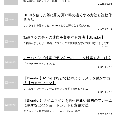
全て選択。右クリック→変換→メッシュ...
2026.08.05
HDRIを使った際に影が薄い時の濃くする方法と複数作
る方法
サンライトを使っても、HDRIを使うと薄くなる時がある。...
2026.06.14
動画テクスチャの速度を変更する方法【Blender】
これ調べましたが、動画テクスチャの速度変更をする方法はないようです...
2026.06.10
キーバインド検索でテンキーの「.」を検索するには？
「NumpadPeriod」と入力。
2026.05.12
【Blender】MV制作などで効率よくカメラを動かす方
法【カメラワーク】
タイムラインキーフレーム被写体を配置（複数も可）...
2026.05.12
【Blender】タイムラインを再生停止や最初のフレーム
に戻すなどのショートカットと変更方法
タイムライン再生関連ショートカットSpace再生...
2026.05.12