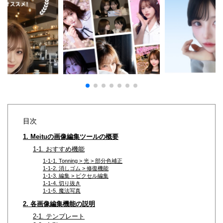
目次
1. Meituの画像編集ツールの概要
1-1. おすすめ機能
1-1-1. Tonning > 光 > 部分色補正
1-1-2. 消しゴム > 修復機能
1-1-3. 編集 > ピクセル編集
1-1-4. 切り抜き
1-1-5. 魔法写真
2. 各画像編集機能の説明
2-1. テンプレート