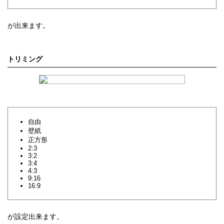
が出来ます。
トリミング
自由
壁紙
正方形
2:3
3:2
3:4
4:3
9:16
16:9
が設定出来ます。