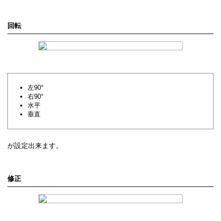
回転
左90°
右90°
水平
垂直
が設定出来ます。
修正