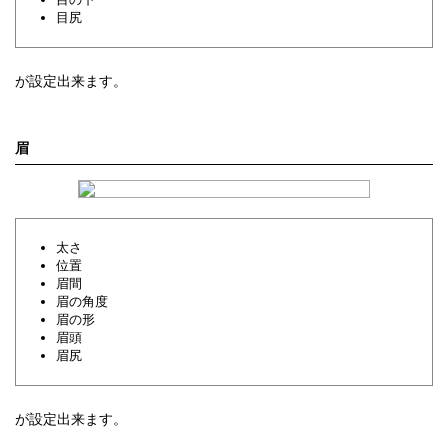
目尻
が設定出来ます。
眉
太さ
位置
眉間
眉の角度
眉の形
眉頭
眉尻
が設定出来ます。