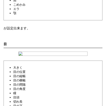
頬
こめかみ
エラ
顎
が設定出来ます。
目
大きく
目の位置
目の縦幅
目の横幅
目の間隔
目の角度
瞳
目頭
切れ長
目の下