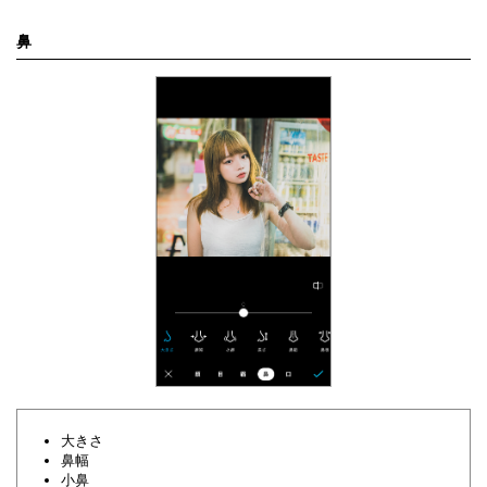
鼻
大きさ
鼻幅
小鼻