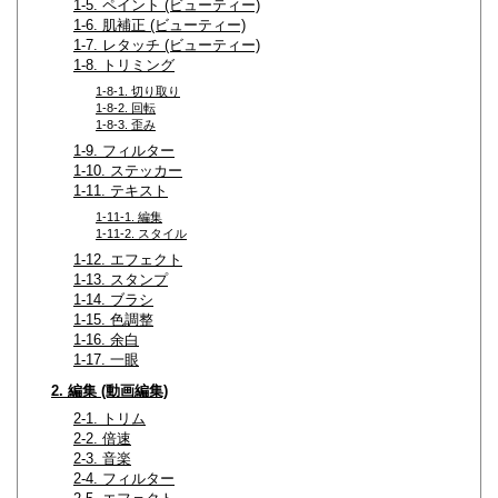
1-5. ペイント (ビューティー)
1-6. 肌補正 (ビューティー)
1-7. レタッチ (ビューティー)
1-8. トリミング
1-8-1. 切り取り
1-8-2. 回転
1-8-3. 歪み
1-9. フィルター
1-10. ステッカー
1-11. テキスト
1-11-1. 編集
1-11-2. スタイル
1-12. エフェクト
1-13. スタンプ
1-14. ブラシ
1-15. 色調整
1-16. 余白
1-17. 一眼
2. 編集 (動画編集)
2-1. トリム
2-2. 倍速
2-3. 音楽
2-4. フィルター