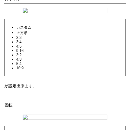
カスタム
正方形
2:3
3:4
4:5
9:16
3:2
4:3
5:4
16:9
が設定出来ます。
回転