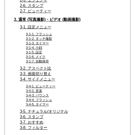
2-5. エフェクト
2-6. スタンプ
2-7. ビューティー
3. 通常 (写真撮影)・ビデオ (動画撮影)
3-1. 設定メニュー
3-1-1. フラッシュ
3-1-2. タッチ撮影
3-1-3. タイマー
3-1-4. 小顔
3-1-5. 設定
3-1-6. メイク
3-1-7. 自動保存
3-2. アスペクト比
3-3. 画面切り替え
3-4. サイドメニュー
3-4-1. ビューティー
3-4-2. 音楽
3-4-3. バウンス
3-4-4. フラッシュ
3-4-5. タイマー
3-5. ナチュラル/オリジナル
3-6. スタンプ
3-7. おすすめ
3-8. フィルター