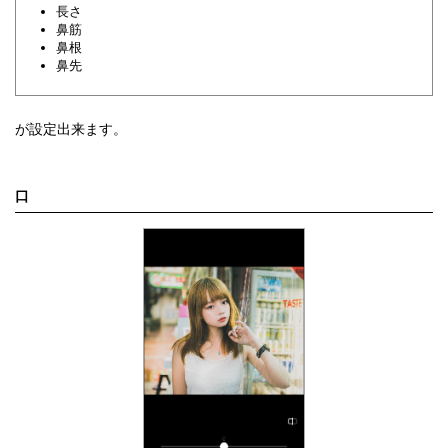
長さ
鼻筋
鼻根
鼻先
が設定出来ます。
口