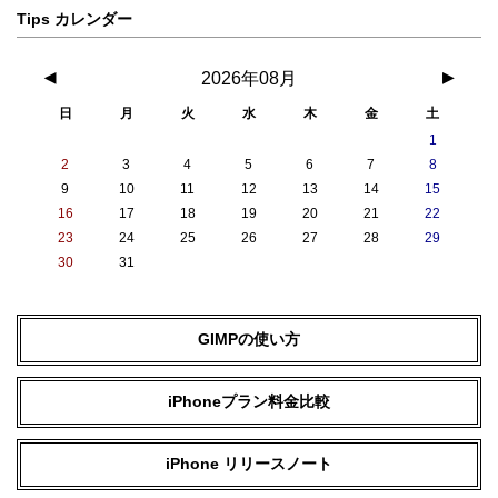
Tips カレンダー
照明（モノ））
写真フロントカメラ HDR
◀
2026年08月
▶
スマートHDR 4
写真のHDR
日
月
火
水
木
金
土
1
写真フロントカメラ ナイトモード
2
3
4
5
6
7
8
9
10
11
12
13
14
15
写真フロントカメラ DeepFusion
16
17
18
19
20
21
22
23
24
25
26
27
28
29
あり
30
31
写真フロントカメラ マクロ写真撮影
GIMPの使い方
カメラの動画撮影スペック
録音方式
iPhoneプラン料金比較
ステレオ録音
iPhone リリースノート
撮影対応フォーマット