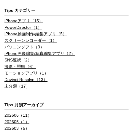
オ照明・輪郭強調照明・ステージ
Tips カテゴリー
照明(モノ)・ハイキー照明(モノ)
iPhoneアプリ（15）
写真メインカメラ HDR
PowerDirector（1）
次世代のスマートHDR(写真)
写真のHDR
iPhone動画制作/編集アプリ（5）
スクリーンレコーダー（1）
写真メインカメラ ナイトモード
パソコンソフト（3）
iPhone画像編集/写真編集アプリ（2）
写真メインカメラ DeepFusion
SNS連携（2）
撮影・照明（6）
あり
モーションアプリ（1）
Davinci Resolve（13）
写真メインカメラ マクロ写真撮影
未分類（17）
写真フロントカメラ 画素数
Tips 月別アーカイブ
700万画素(7MP)
700万画素(7MP)
202606（11）
写真フロントカメラ 絞り値
202605（1）
202603（5）
F/2.2
F/2.2