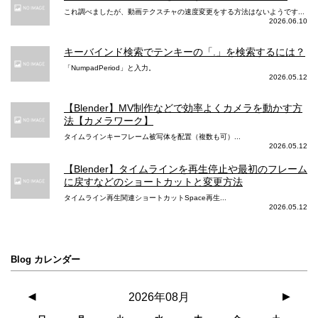
これ調べましたが、動画テクスチャの速度変更をする方法はないようです...
動画フロントカメラ 720p HD 撮影
2026.06.10
キーバインド検索でテンキーの「.」を検索するには？
動画フロントカメラ シネマティックモード
「NumpadPeriod」と入力。
2026.05.12
動フロントカメラ ドルビービジョン
【Blender】MV制作などで効率よくカメラを動かす方
法【カメラワーク】
動画フロントカメラ 手ぶれ補正
タイムラインキーフレーム被写体を配置（複数も可）...
2026.05.12
映画レベルのビデオ手ぶれ補正（1
【Blender】タイムラインを再生停止や最初のフレーム
080p、720p）
に戻すなどのショートカットと変更方法
動画フロントカメラ ズーム
タイムライン再生関連ショートカットSpace再生...
2026.05.12
動画フロントカメラ スロー撮影
Blog カレンダー
動画フロントカメラ タイムラプスビデオ
◀
2026年08月
▶
手ぶれ補正機能