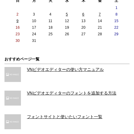
日
月
火
水
木
金
土
動画フロントカメラ タイムラプスナイトモード
1
あり
2
3
4
5
6
7
8
9
10
11
12
13
14
15
16
17
18
19
20
21
22
23
24
25
26
27
28
29
30
31
おすすめページ一覧
VNビデオエディターの使い方マニュアル
VNビデオエディターのフォントを追加する方法
フォントサイトと使いたいフォント一覧