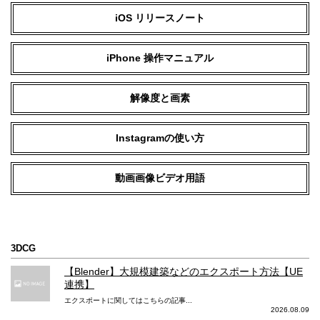
HEVC、H.264
HEVC、H.264
iOS リリースノート
動画メインカメラ 4K撮影
iPhone 操作マニュアル
24/25/30/60fps
30fps
動画メインカメラ 1080p HD 撮影
解像度と画素
25/30/60fps
30/60fps
Instagramの使い方
動画メインカメラ 720p HD 撮影
30fps
30fps
動画画像ビデオ用語
動画メインカメラ シネマティックモード
動画メインカメラ ドルビービジョン
3DCG
動画メインカメラ 手ぶれ補正
【Blender】大規模建築などのエクスポート方法【UE
連携】
ビデオの光学式手ぶれ補正
ビデオの光学式手ぶれ補正
エクスポートに関してはこちらの記事...
2026.08.09
映画レベルのビデオ手ぶれ補正（4
映画レベルのビデオ手ぶれ補正（1