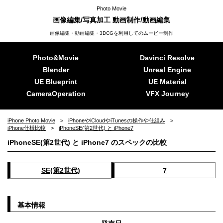
Photo Movie
画像編集/写真加工 動画制作/動画編集
画像編集・動画編集・3DCGを利用してのムービー制作
Photo&Movie
Davinci Resolve
Blender
Unreal Engine
UE Blueprint
UE Material
CameraOperation
VFX Journey
iPhone Photo Movie
iPhoneやiCloudやiTunesの操作や仕組み
iPhone仕様比較
iPhoneSE(第2世代) と iPhone7
iPhoneSE(第2世代) と iPhone7 のスペックの比較
SE(第2世代)
7
基本情報