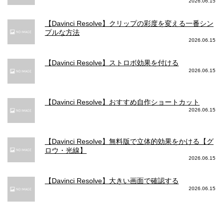
2026.06.15
写真メインカメラ 手ぶれ補正
【Davinci Resolve】クリップの彩度を変える一番シン
光学式手ぶれ補正
光学式手ぶれ補正
プルな方法
自動手ぶれ補正
自動手ぶれ補正
2026.06.15
写真メインカメラ ズーム
【Davinci Resolve】ストロボ効果を付ける
2026.06.15
最大5倍のデジタルズーム
最大5倍のデジタルズーム
写真メインカメラ フラッシュ
【Davinci Resolve】おすすめ自作ショートカット
2026.06.15
TRUE TONEフラッシュとスローシ
クアッドLED TRUE TONEフラッ
ンクロ
シュ
写真メインカメラ ポートレートモード
【Davinci Resolve】無料版で立体的効果をかける【グ
ロウ・光線】
2026.06.15
進化したボケ効果と深度コントロ
ールが使えるポートレートモード
【Davinci Resolve】大きい画面で確認する
写真メインカメラ ポートレートライティング
2026.06.15
6つのエフェクトを備えたポートレ
イトライティング自然光・スタジ