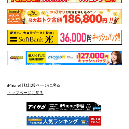
ローズゴールド
(PRODUCT)RED
ゴールド
スターライト
シルバー
ミッドナイト
ブラック
ジェットブラック
防水
IEC規格60529にもとづくIP67等級
IEC規格60529にもとづくIP67等級
（最大水深1メートルで最大30分
（最大水深1メートルで最大30分
間）
間）
バッテリー
iPhone仕様比較ページに戻る
iPhone 6sより最大2時間長い駆動
トップページに戻る
時間
連続通話時間：3Gで最大14時間
ビデオ再生：最大15時間
連続待受時間：最大10日間
ストリーミング再生：最大10時間
インターネット利用：3Gで最大12
オーディオ再生：最大50時間
時間、4G LTEで最大12時間、Wi-F
高速充電に対応
iで最大14時間