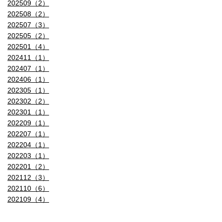
202509（2）
写真フロントカメラ 手ぶれ補正
202508（2）
202507（3）
自動手ぶれ補正
自動手ぶれ補正
202505（2）
202501（4）
写真フロントカメラ ズーム
202411（1）
202407（1）
写真フロントカメラ フラッシュ
202406（1）
202305（1）
Retina Flash
Retina Flash
202302（2）
写真フロントカメラ ポートレートモード
202301（1）
202209（1）
進化したボケ効果と深度コントロ
202207（1）
ールが使えるポートレートモード
202204（1）
202203（1）
写真フロントカメラ ポートレートライティング
202201（2）
202112（3）
6つのエフェクトを備えたポートレ
202110（6）
ートライティング
202109（4）
（自然光、スタジオ照明、輪郭強
調照明、ステージ照明、
ステージ照明（モノ）、ハイキー