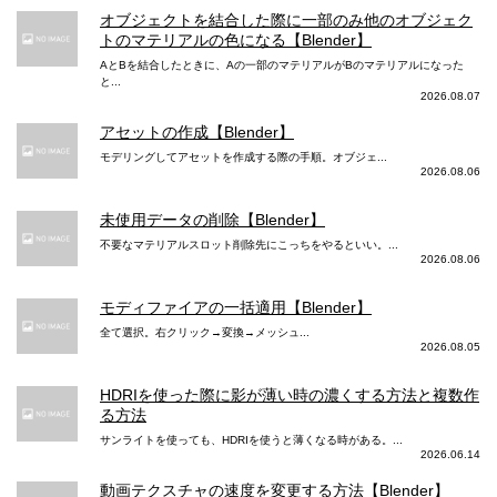
K、1080p、720p）
080pと720p）
オブジェクトを結合した際に一部のみ他のオブジェク
トのマテリアルの色になる【Blender】
動画メインカメラ ズーム
AとBを結合したときに、Aの一部のマテリアルがBのマテリアルになった
と...
2026.08.07
最大3倍のデジタルズーム
2倍の光学ズーム
アセットの作成【Blender】
動画メインカメラ スロー撮影
モデリングしてアセットを作成する際の手順。オブジェ...
2026.08.06
1080p(120fpsまたは240fps)
1080p(120fps)および720p(240fps)
動画メインカメラ タイムラプスビデオ
未使用データの削除【Blender】
不要なマテリアルスロット削除先にこっちをやるといい。...
2026.08.06
手ぶれ補正機能
手ぶれ補正機能
動画メインカメラ タイムラプスナイトモード
モディファイアの一括適用【Blender】
全て選択。右クリック→変換→メッシュ...
あり
2026.08.05
動画フロントカメラ 4K撮影
HDRIを使った際に影が薄い時の濃くする方法と複数作
る方法
動画フロントカメラ 1080p HD 撮影
サンライトを使っても、HDRIを使うと薄くなる時がある。...
2026.06.14
25/30fps
30fps
動画テクスチャの速度を変更する方法【Blender】