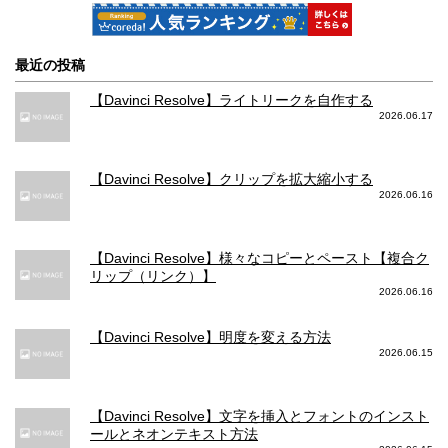
ビデオ再生：最大13時間
オーディオ再生：最大40時間
最近の投稿
本体の料金
【Davinci Resolve】ライトリークを自作する
2026.06.17
64GB: 49,280円
32GB: 78,624円
128GB: 54,780円
128GB: 90,504円
256GB: 66,880円
256GB: 102,384円
【Davinci Resolve】クリップを拡大縮小する
2026.06.16
カメラの写真撮影スペック
撮影対応フォーマット
【Davinci Resolve】様々なコピーとペースト【複合ク
リップ（リンク）】
HEIF、JPEG
HEIF、JPEG
2026.06.16
写真メインカメラ 画素数
【Davinci Resolve】明度を変える方法
2026.06.15
1200万画素(12MP)
1200万画素(12MP)
写真メインカメラ 絞り値
【Davinci Resolve】文字を挿入とフォントのインスト
F/1.8
F/1.8
ールとネオンテキスト方法