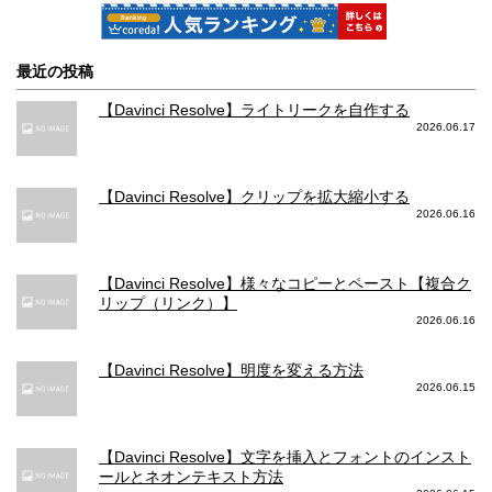
本体の料金
最近の投稿
128GB: 98,800円
64GB: 129,384円
256GB: 110,800円
256GB: 146,664円
【Davinci Resolve】ライトリークを自作する
512GB: 134,800円
512GB: 170,424円
2026.06.17
カメラの写真撮影スペック
【Davinci Resolve】クリップを拡大縮小する
撮影対応フォーマット
2026.06.16
HEIF、JPEG
HEIF、JPEG
【Davinci Resolve】様々なコピーとペースト【複合ク
写真メインカメラ 画素数
リップ（リンク）】
2026.06.16
1200万画素(12MP)
1200万画素(12MP)
【Davinci Resolve】明度を変える方法
写真メインカメラ 絞り値
2026.06.15
超広角：F/2.4
広角：F/1.6
広角：F/1.8
【Davinci Resolve】文字を挿入とフォントのインスト
超広角：F/2.4
望遠：F/2.0
ールとネオンテキスト方法