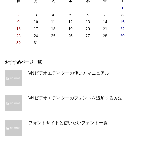
日
月
火
水
木
金
土
1
動フロントカメラ ドルビービジョン
2
3
4
5
6
7
8
最大4K、60fps
9
10
11
12
13
14
15
16
17
18
19
20
21
22
動画フロントカメラ 手ぶれ補正
23
24
25
26
27
28
29
30
31
映画レベルのビデオ手ぶれ補正（4
映画レベルのビデオ手ぶれ補正（4
K、1080p、720p）
K、1080p、720p）
おすすめページ一覧
動画フロントカメラ ズーム
VNビデオエディターの使い方マニュアル
動画フロントカメラ スロー撮影
1080p(120fps)
1080p(120fps)
VNビデオエディターのフォントを追加する方法
動画フロントカメラ タイムラプスビデオ
手ぶれ補正機能
フォントサイトと使いたいフォント一覧
動画フロントカメラ タイムラプスナイトモード
あり