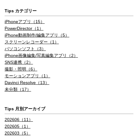
Tips カテゴリー
6つのエフェクトを備えたポートレ
6つのエフェクトを備えたポートレ
ートライティング（自然光、スタ
イトライティング自然光・スタジ
iPhoneアプリ（15）
ジオ照明、輪郭強調照明、ステー
オ照明・輪郭強調照明・ステージ
PowerDirector（1）
ジ照明、ステージ照明（モノ）、
照明(モノ)・ハイキー照明(モノ)
iPhone動画制作/編集アプリ（5）
ハイキー照明（モノ））
スクリーンレコーダー（1）
写真メインカメラ HDR
パソコンソフト（3）
iPhone画像編集/写真編集アプリ（2）
写真のスマートHDR4
次世代のスマートHDR（写真）
SNS連携（2）
撮影・照明（6）
写真メインカメラ ナイトモード
モーションアプリ（1）
Davinci Resolve（13）
あり
あり
未分類（17）
写真メインカメラ DeepFusion
あり
Tips 月別アーカイブ
写真メインカメラ マクロ写真撮影
202606（11）
202605（1）
写真フロントカメラ 画素数
202603（5）