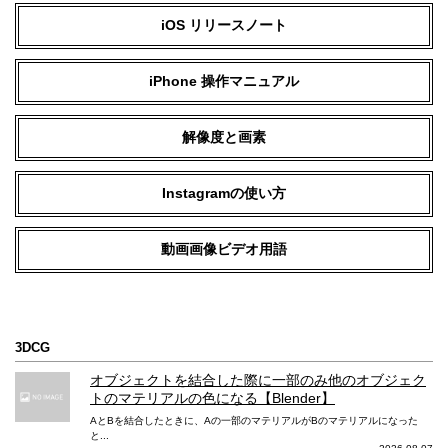
録音方式
iOS リリースノート
ステレオ録音
ステレオ録音
iPhone 操作マニュアル
撮影対応フォーマット
HEVC、H.264
HEVC、H.264
解像度と画素
動画メインカメラ 4K撮影
Instagramの使い方
24/25/30/60fps
24/30/60fps
動画メインカメラ 1080p HD 撮影
動画画像ビデオ用語
25/30/60fps
30/60fps
動画メインカメラ 720p HD 撮影
3DCG
30fps
30fps
オブジェクトを結合した際に一部のみ他のオブジェク
動画メインカメラ シネマティックモード
トのマテリアルの色になる【Blender】
AとBを結合したときに、Aの一部のマテリアルがBのマテリアルになった
浅い被写界深度でビデオ撮影（108
と...
0p、30fps）ができるシネマティッ