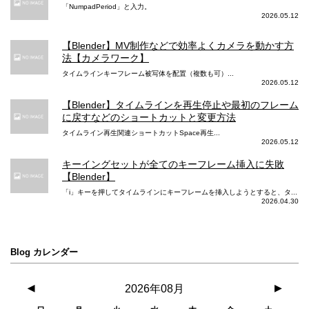
動画メインカメラ タイムラプスビデオ
「NumpadPeriod」と入力。
2026.05.12
手ぶれ補正機能
手ぶれ補正機能
【Blender】MV制作などで効率よくカメラを動かす方
法【カメラワーク】
動画メインカメラ タイムラプスナイトモード
タイムラインキーフレーム被写体を配置（複数も可）...
2026.05.12
あり
【Blender】タイムラインを再生停止や最初のフレーム
動画フロントカメラ 4K撮影
に戻すなどのショートカットと変更方法
タイムライン再生関連ショートカットSpace再生...
24/25/30/60fps
24/30/60fps
2026.05.12
動画フロントカメラ 1080p HD 撮影
キーイングセットが全てのキーフレーム挿入に失敗
【Blender】
25/30/60fps
30/60fps
「i」キーを押してタイムラインにキーフレームを挿入しようとすると、タ...
2026.04.30
動画フロントカメラ 720p HD 撮影
動画フロントカメラ シネマティックモード
Blog カレンダー
浅い被写界深度でビデオ撮影（108
◀
2026年08月
▶
0p、30fps）ができるシネマティッ
クモード