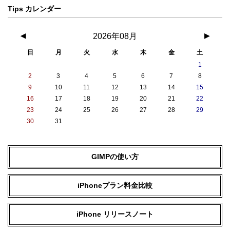
Tips カレンダー
6つのエフェクトを備えたポートレ
6つのエフェクトを備えたポートレ
イトライティング
ートライティング（自然光、スタ
自然光・スタジオ照明・輪郭強調
ジオ照明、輪郭強調照明、ステー
◀
2026年08月
▶
照明・ステージ照明(モノ)・ハイキ
ジ照明、ステージ照明（モノ）、
日
月
火
水
木
金
土
ー照明(モノ)
ハイキー照明（モノ））
1
写真フロントカメラ HDR
2
3
4
5
6
7
8
9
10
11
12
13
14
15
写真のスマートHDR4
次世代のスマートHDR（写真）
16
17
18
19
20
21
22
写真フロントカメラ ナイトモード
23
24
25
26
27
28
29
30
31
あり
写真フロントカメラ DeepFusion
GIMPの使い方
あり
iPhoneプラン料金比較
写真フロントカメラ マクロ写真撮影
iPhone リリースノート
カメラの動画撮影スペック