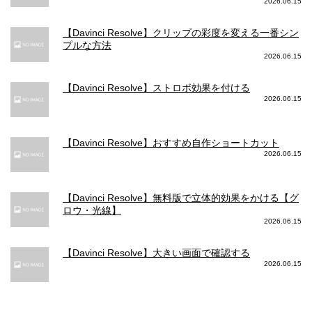
2026.06.15
写真メインカメラ 手ぶれ補正
【Davinci Resolve】クリップの彩度を変える一番シン
デュアル光学式手ぶれ補正（広
プルな方法
センサーシフト光学式手ぶれ補正
角、望遠）
2026.06.15
自動手ぶれ補正
自動手ぶれ補正
【Davinci Resolve】ストロボ効果を付ける
写真メインカメラ ズーム
2026.06.15
2倍の光学ズームイン
2倍の光学ズームアウト
2倍の光学ズームアウト
【Davinci Resolve】おすすめ自作ショートカット
最大5倍のデジタルズーム
最大10倍のデジタルズーム
2026.06.15
写真メインカメラ フラッシュ
【Davinci Resolve】無料版で立体的効果をかける【グ
TRUE TONEフラッシュとスローシ
より明るいTrue Toneフラッシュと
ロウ・光線】
ンクロ
スローシンクロ
2026.06.15
写真メインカメラ ポートレートモード
【Davinci Resolve】大きい画面で確認する
2026.06.15
進化したボケ効果と深度コントロ
進化したボケ効果と深度コントロ
ールが使えるポートレートモード
ールが使えるポートレートモード
写真メインカメラ ポートレートライティング