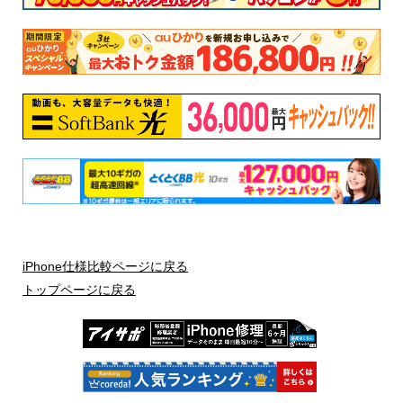
(PRODUCT)RED
スターライト
ゴールド
ミッドナイト
スペースグレイ
ブルー
シルバー
ピンク
ミッドナイトグリーン
グリーン
防水
IEC規格60529にもとづくIP68等級
IEC規格60529にもとづくIP68等級
（最大水深6メートルで最大30分
（最大水深4メートルで最大30分
間）
間）
バッテリー
iPhone仕様比較ページに戻る
トップページに戻る
iPhone XS Maxより最大5時間長い
ビデオ再生：最大19時間
駆動時間
ストリーミング再生：最大15時間
ビデオ再生：最大20時間
オーディオ再生：最大75時間
ストリーミング再生：最大12時間
高速充電に対応
オーディオ再生：最大80時間
高速充電に対応