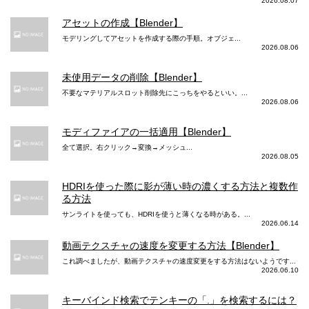
2026.08.07
クモード
アセットの作成【Blender】
動画メインカメラ ドルビービジョン
モデリングしてアセットを作成する際の手順。オブジェ...
2026.08.06
最大4K 最大60fps
未使用データの削除【Blender】
動画メインカメラ 手ぶれ補正
不要なマテリアルスロット削除先にこっちをやるといい。...
2026.08.06
ビデオのセンサーシフト光学式手
ビデオの光学式手ぶれ補正（広
ぶれ補正
角、望遠）
モディファイアの一括適用【Blender】
映画レベルのビデオ手ぶれ補正（4
映画レベルのビデオ手ぶれ補正（4
全て選択。右クリック→変換→メッシュ...
2026.08.05
K、1080p、720p）
K、1080p、720p）
動画メインカメラ ズーム
HDRIを使った際に影が薄い時の濃くする方法と複数作
る方法
2倍の光学ズームイン
サンライトを使っても、HDRIを使うと薄くなる時がある。...
2倍の光学ズームアウト
2026.06.14
2倍の光学ズームアウト
最大3倍のデジタルズーム
最大6倍のデジタルズーム
動画テクスチャの速度を変更する方法【Blender】
これ調べましたが、動画テクスチャの速度変更をする方法はないようです...
動画メインカメラ スロー撮影
2026.06.10
1080p(120fpsまたは240fps)
1080p（120fpsまたは240fps）
キーバインド検索でテンキーの「.」を検索するには？