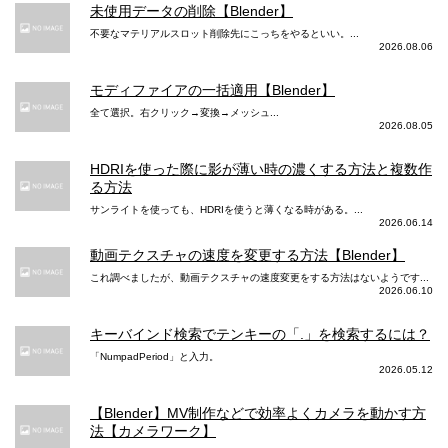
未使用データの削除【Blender】
動画メインカメラ シネマティックモード
不要なマテリアルスロット削除先にこっちをやるといい。...
2026.08.06
浅い被写界深度でビデオ撮影（108
0p、30fps）ができるシネマティッ
モディファイアの一括適用【Blender】
クモード
全て選択。右クリック→変換→メッシュ...
2026.08.05
動画メインカメラ ドルビービジョン
HDRIを使った際に影が薄い時の濃くする方法と複数作
最大4K 最大60fps
る方法
サンライトを使っても、HDRIを使うと薄くなる時がある。...
動画メインカメラ 手ぶれ補正
2026.06.14
動画テクスチャの速度を変更する方法【Blender】
ビデオのデュアル光学式手ぶれ補
正（望遠、広角）
ビデオの光学式手ぶれ補正（広
これ調べましたが、動画テクスチャの速度変更をする方法はないようです...
2026.06.10
ビデオのセンサーシフト光学式手
角）
ぶれ補正（広角）
映画レベルのビデオ手ぶれ補正（4
キーバインド検索でテンキーの「.」を検索するには？
映画レベルのビデオ手ぶれ補正（4
K、1080p、720p）
「NumpadPeriod」と入力。
K、1080p、720p）
2026.05.12
動画メインカメラ ズーム
【Blender】MV制作などで効率よくカメラを動かす方
法【カメラワーク】
3倍の光学ズームイン