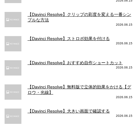
2026.06.15
デュアル光学式手ぶれ補正（望
【Davinci Resolve】クリップの彩度を変える一番シン
遠、広角）
プルな方法
光学式手ぶれ補正(広角)
センサーシフト光学式手ぶれ補正
2026.06.15
自動手ぶれ補正
（広角）
自動手ぶれ補正
【Davinci Resolve】ストロボ効果を付ける
2026.06.15
写真メインカメラ ズーム
3倍の光学ズームイン
【Davinci Resolve】おすすめ自作ショートカット
2倍の光学ズームアウト
2倍の光学ズームアウト
2026.06.15
6倍の光学ズームレンジ
最大5倍のデジタルズーム
最大15倍のデジタルズーム
【Davinci Resolve】無料版で立体的効果をかける【グ
写真メインカメラ フラッシュ
ロウ・光線】
2026.06.15
True Toneフラッシュとスローシン
TRUE TONEフラッシュとスローシ
クロ
ンクロ
【Davinci Resolve】大きい画面で確認する
2026.06.15
写真メインカメラ ポートレートモード
進化したボケ効果と深度コントロ
進化したボケ効果と深度コントロ