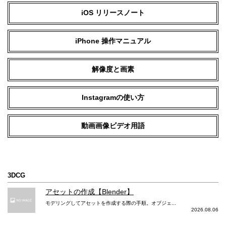
写真フロントカメラ マクロ写真撮影
iOS リリースノート
カメラの動画撮影スペック
iPhone 操作マニュアル
録音方式
解像度と画素
ステレオ録音
ステレオ録音
撮影対応フォーマット
Instagramの使い方
HEVC、H.264、ProRes
HEVC、H.264
動画画像ビデオ用語
動画メインカメラ 4K撮影
24/25/30/60fps
24/25/30/60fps
動画メインカメラ 1080p HD 撮影
3DCG
25/30/60fps
25/30/60fps
アセットの作成【Blender】
動画メインカメラ 720p HD 撮影
モデリングしてアセットを作成する際の手順。オブジェ...
2026.08.06
30fps
30fps