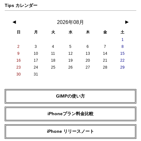
ールが使えるポートレートモード
ールが使えるポートレートモード
Tips カレンダー
写真フロントカメラ ポートレートライティング
◀
2026年08月
▶
6つのエフェクトを備えたポートレ
6つのエフェクトを備えたポートレ
日
月
火
水
木
金
土
ートライティング（自然光、スタ
ートライティング（自然光、スタ
1
ジオ照明、輪郭強調照明、ステー
ジオ照明、輪郭強調照明、ステー
2
3
4
5
6
7
8
ジ照明、
ジ照明、ステージ照明（モノ）、
9
10
11
12
13
14
15
ステージ照明（モノ）、ハイキー
ハイキー照明（モノ））
16
17
18
19
20
21
22
照明（モノ））
23
24
25
26
27
28
29
写真フロントカメラ HDR
30
31
スマートHDR 4
次世代のスマートHDR（写真）
写真フロントカメラ ナイトモード
GIMPの使い方
あり
iPhoneプラン料金比較
写真フロントカメラ DeepFusion
iPhone リリースノート
あり