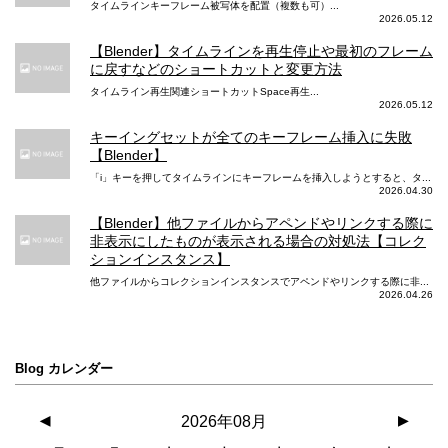
2倍の光学ズームアウト
タイムラインキーフレーム被写体を配置（複数も可）...
2倍の光学ズームアウト
2026.05.12
最大3倍のデジタルズーム
6倍の光学ズームレンジ
【Blender】タイムラインを再生停止や最初のフレーム
に戻すなどのショートカットと変更方法
動画メインカメラ スロー撮影
タイムライン再生関連ショートカットSpace再生...
2026.05.12
1080p(120fpsまたは240fps)
1080p(120fpsまたは240fps)
キーイングセットが全てのキーフレーム挿入に失敗
動画メインカメラ タイムラプスビデオ
【Blender】
「i」キーを押してタイムラインにキーフレームを挿入しようとすると、タ...
手ぶれ補正機能
手ぶれ補正機能
2026.04.30
動画メインカメラ タイムラプスナイトモード
【Blender】他ファイルからアペンドやリンクする際に
非表示にしたものが表示される場合の対処法【コレク
あり
ションインスタンス】
他ファイルからコレクションインスタンスでアペンドやリンクする際に非...
動画フロントカメラ 4K撮影
2026.04.26
24/25/30/60fps
24/25/30/60fps
動画フロントカメラ 1080p HD 撮影
Blog カレンダー
25/30/60fps
25/30/60fps
◀
2026年08月
▶
動画フロントカメラ 720p HD 撮影