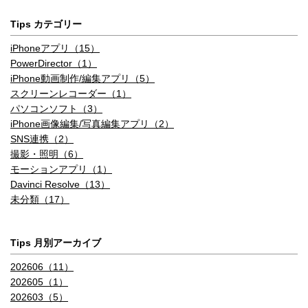
ールが使えるポートレートモード
ールが使えるポートレートモード
Tips カテゴリー
写真メインカメラ ポートレートライティング
iPhoneアプリ（15）
6つのエフェクトを備えたポートレ
6つのエフェクトを備えたポートレ
PowerDirector（1）
ートライティング（自然光、スタ
イトライティング自然光・スタジ
iPhone動画制作/編集アプリ（5）
ジオ照明、輪郭強調照明、ステー
オ照明・輪郭強調照明・ステージ
スクリーンレコーダー（1）
ジ照明、ステージ照明（モノ）、
照明(モノ)・ハイキー照明(モノ)
パソコンソフト（3）
ハイキー照明（モノ））
iPhone画像編集/写真編集アプリ（2）
写真メインカメラ HDR
SNS連携（2）
撮影・照明（6）
スマートHDR 4
次世代のスマートHDR
モーションアプリ（1）
Davinci Resolve（13）
写真メインカメラ ナイトモード
未分類（17）
あり
あり
写真メインカメラ DeepFusion
Tips 月別アーカイブ
202606（11）
あり
あり
202605（1）
写真メインカメラ マクロ写真撮影
202603（5）