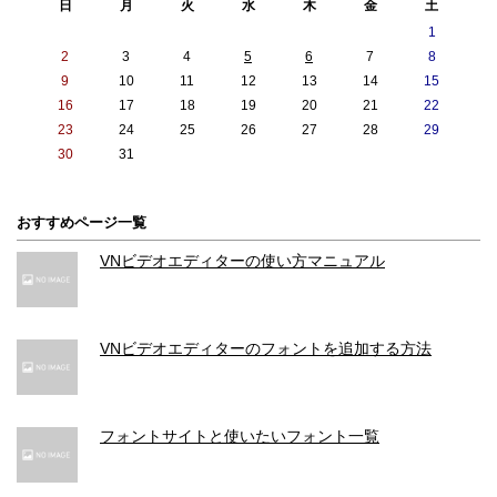
日
月
火
水
木
金
土
1
動画フロントカメラ シネマティックモード
2
3
4
5
6
7
8
9
10
11
12
13
14
15
浅い被写界深度でビデオ撮影（108
16
17
18
19
20
21
22
0p、30fps）ができるシネマティッ
23
24
25
26
27
28
29
クモード
30
31
動フロントカメラ ドルビービジョン
おすすめページ一覧
最大4K、60fps
VNビデオエディターの使い方マニュアル
動画フロントカメラ 手ぶれ補正
映画レベルのビデオ手ぶれ補正（4
映画レベルのビデオ手ぶれ補正（4
K、1080p、720p）
K、1080p、720p）
VNビデオエディターのフォントを追加する方法
動画フロントカメラ ズーム
動画フロントカメラ スロー撮影
フォントサイトと使いたいフォント一覧
1080p(120fps)
1080p(120fps)