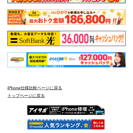
ブラック
シエラブルー
グリーン
グラファイト
イエロー
ゴールド
パープル
シルバー
(PRODUCT)RED
アルパイングリーン
ホワイト
防水
IEC規格60529にもとづくIP68等級
IEC規格60529にもとづくIP68等級
（最大水深6メートルで最大30分
（最大水深2メートルで最大30分
間）
間）
バッテリー
iPhone仕様比較ページに戻る
トップページに戻る
ビデオ再生：最大22時間
ビデオ再生：最大17時間
ストリーミング再生：最大20時間
ストリーミング再生：最大10時間
オーディオ再生：最大75時間
オーディオ再生：最大65時間
高速充電に対応
高速充電に対応
本体の料金