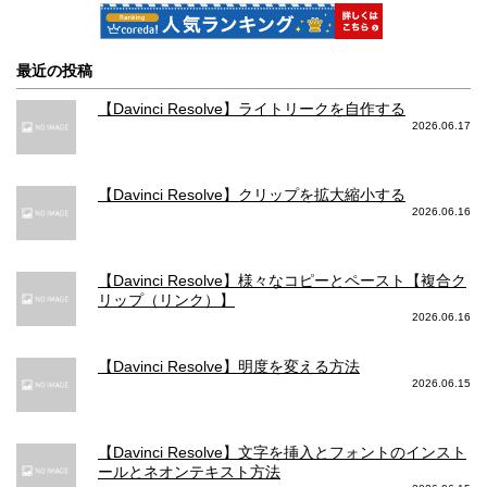
128GB: 122,800円
64GB: 80,784円
256GB: 134,800円
128GB: 86,184円
最近の投稿
512GB: 158,800円
256GB: 98,064円
1TB: 182,800円
【Davinci Resolve】ライトリークを自作する
2026.06.17
カメラの写真撮影スペック
撮影対応フォーマット
【Davinci Resolve】クリップを拡大縮小する
2026.06.16
HEIF、JPEG
HEIF、JPEG
写真メインカメラ 画素数
【Davinci Resolve】様々なコピーとペースト【複合ク
リップ（リンク）】
1200万画素(12MP)
1200万画素(12MP)
2026.06.16
写真メインカメラ 絞り値
【Davinci Resolve】明度を変える方法
2026.06.15
広角：F/1.5
広角：F/1.8
超広角：F/1.8
超広角：F/2.4
望遠：F/2.8
【Davinci Resolve】文字を挿入とフォントのインスト
ールとネオンテキスト方法
写真メインカメラ 手ぶれ補正