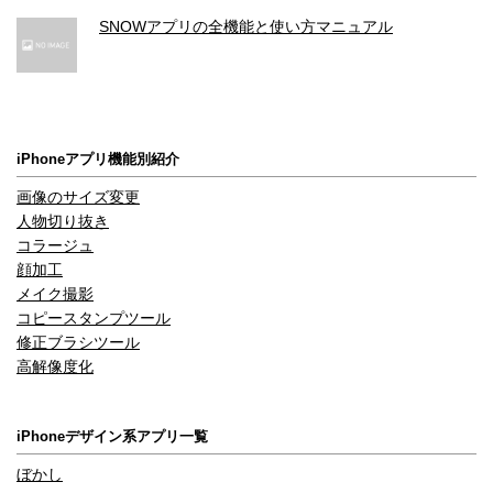
動画フロントカメラ タイムラプスビデオ
SNOWアプリの全機能と使い方マニュアル
手ぶれ補正機能
動画フロントカメラ タイムラプスナイトモード
あり
iPhoneアプリ機能別紹介
画像のサイズ変更
人物切り抜き
コラージュ
顔加工
メイク撮影
コピースタンプツール
修正ブラシツール
高解像度化
iPhoneデザイン系アプリ一覧
ぼかし