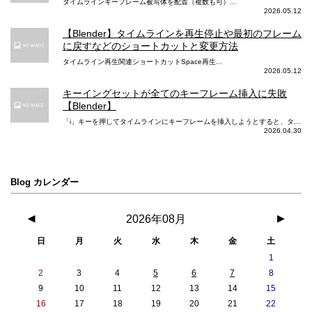
タイムラインキーフレーム被写体を配置（複数も可）...
2026.05.12
【Blender】タイムラインを再生停止や最初のフレーム
に戻すなどのショートカットと変更方法
タイムライン再生関連ショートカットSpace再生...
2026.05.12
キーイングセットが全てのキーフレーム挿入に失敗
【Blender】
「i」キーを押してタイムラインにキーフレームを挿入しようとすると、タ...
2026.04.30
Blog カレンダー
◀
2026年08月
▶
日
月
火
水
木
金
土
1
2
3
4
5
6
7
8
9
10
11
12
13
14
15
16
17
18
19
20
21
22