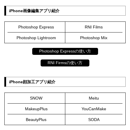
iPhone画像編集アプリ紹介
Photoshop Express
RNI Films
Photoshop Lightroom
Photoshop Mix
Photoshop Expressの使い方
RNI Firmsの使い方
iPhone顔加工アプリ紹介
SNOW
Meitu
MakeupPlus
YouCanMake
BeautyPlus
SODA