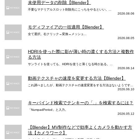
未使用データの削除【Blender】
不要なマテリアルスロット削除先にこっちをやるといい。...
2026.08.06
モディファイアの一括適用【Blender】
全て選択。右クリック→変換→メッシュ...
2026.08.05
HDRIを使った際に影が薄い時の濃くする方法と複数作
る方法
サンライトを使っても、HDRIを使うと薄くなる時がある。...
2026.06.14
動画テクスチャの速度を変更する方法【Blender】
これ調べましたが、動画テクスチャの速度変更をする方法はないようです...
2026.06.10
キーバインド検索でテンキーの「.」を検索するには？
「NumpadPeriod」と入力。
2026.05.12
【Blender】MV制作などで効率よくカメラを動かす方
法【カメラワーク】