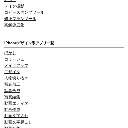
メイク撮影
コピースタンプツール
修正ブラシツール
高解像度化
iPhoneデザイン系アプリ一覧
ぼかし
コラージュ
メイクアップ
モザイク
人物切り抜き
写真加工
写真合成
写真編集
動画エディター
動画作成
動画文字入れ
動画文字起こし