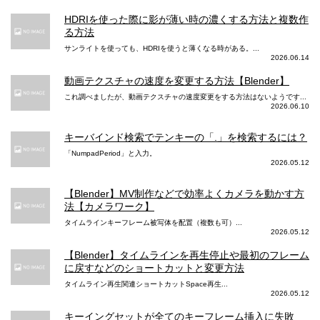
HDRIを使った際に影が薄い時の濃くする方法と複数作
る方法
サンライトを使っても、HDRIを使うと薄くなる時がある。...
2026.06.14
動画テクスチャの速度を変更する方法【Blender】
これ調べましたが、動画テクスチャの速度変更をする方法はないようです...
2026.06.10
キーバインド検索でテンキーの「.」を検索するには？
「NumpadPeriod」と入力。
2026.05.12
【Blender】MV制作などで効率よくカメラを動かす方
法【カメラワーク】
タイムラインキーフレーム被写体を配置（複数も可）...
2026.05.12
【Blender】タイムラインを再生停止や最初のフレーム
に戻すなどのショートカットと変更方法
タイムライン再生関連ショートカットSpace再生...
2026.05.12
キーイングセットが全てのキーフレーム挿入に失敗