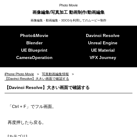
Photo Movie
画像編集/写真加工 動画制作/動画編集
画像編集・動画編集・3DCGを利用してのムービー制作
Photo&Movie
Davinci Resolve
Blender
Unreal Engine
UE Blueprint
UE Material
CameraOperation
VFX Journey
iPhone Photo Movie
写真動画編集情報
【Davinci Resolve】大きい画面で確認する
【Davinci Resolve】大きい画面で確認する
「Ctrl + F」でフル画面。
再度押したら戻る。
[カテゴリ]