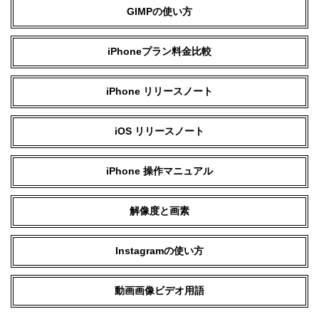
GIMPの使い方
iPhoneプラン料金比較
iPhone リリースノート
iOS リリースノート
iPhone 操作マニュアル
解像度と画素
Instagramの使い方
動画画像ビデオ用語