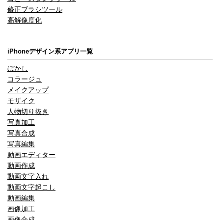
修正ブラシツール
高解像度化
iPhoneデザイン系アプリ一覧
ぼかし
コラージュ
メイクアップ
モザイク
人物切り抜き
写真加工
写真合成
写真編集
動画エディター
動画作成
動画文字入れ
動画文字起こし
動画編集
画像加工
画像合成