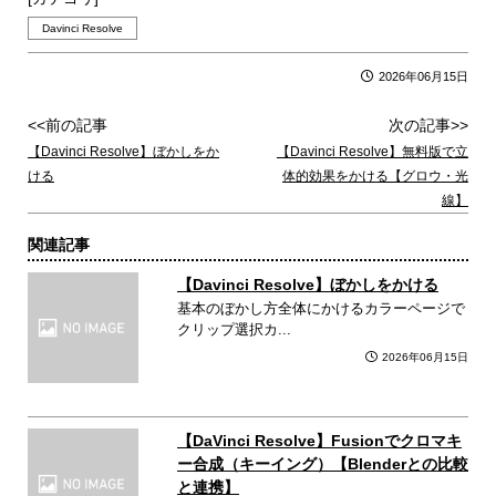
Davinci Resolve
2026年06月15日
<<前の記事
次の記事>>
【Davinci Resolve】ぼかしをか
【Davinci Resolve】無料版で立
ける
体的効果をかける【グロウ・光
線】
関連記事
【Davinci Resolve】ぼかしをかける
基本のぼかし方全体にかけるカラーページで
クリップ選択カ...
2026年06月15日
【DaVinci Resolve】Fusionでクロマキ
ー合成（キーイング）【Blenderとの比較
と連携】