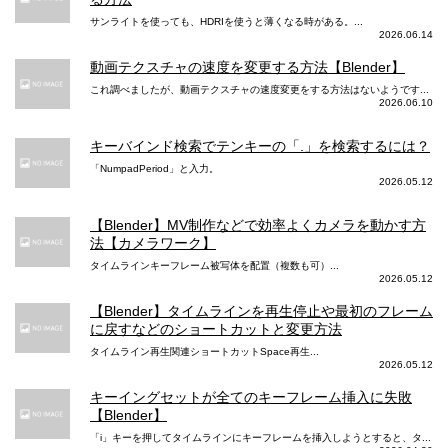
サンライトを使っても、HDRIを使うと薄くなる時がある。...
2026.06.14
動画テクスチャの速度を変更する方法【Blender】
これ調べましたが、動画テクスチャの速度変更をする方法はないようです...
2026.06.10
キーバインド検索でテンキーの「.」を検索するには？
「NumpadPeriod」と入力。
2026.05.12
【Blender】MV制作などで効率よくカメラを動かす方
法【カメラワーク】
タイムラインキーフレーム被写体を配置（複数も可）...
2026.05.12
【Blender】タイムラインを再生停止や最初のフレーム
に戻すなどのショートカットと変更方法
タイムライン再生関連ショートカットSpace再生...
2026.05.12
キーイングセットが全てのキーフレーム挿入に失敗
【Blender】
「i」キーを押してタイムラインにキーフレームを挿入しようとすると、タ...