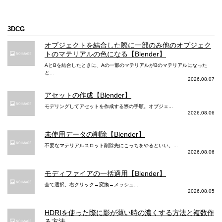
3DCG
オブジェクトを結合した際に一部のみ他のオブジェク
トのマテリアルの色になる【Blender】
AとBを結合したときに、Aの一部のマテリアルがBのマテリアルになった
と...
2026.08.07
アセットの作成【Blender】
モデリングしてアセットを作成する際の手順。オブジェ...
2026.08.06
未使用データの削除【Blender】
不要なマテリアルスロット削除先にこっちをやるといい。...
2026.08.06
モディファイアの一括適用【Blender】
全て選択。右クリック→変換→メッシュ...
2026.08.05
HDRIを使った際に影が薄い時の濃くする方法と複数作
る方法