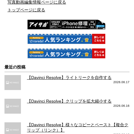
写真動画編集情報ページに戻る
トップページに戻る
最近の投稿
【Davinci Resolve】ライトリークを自作する
2026.06.17
【Davinci Resolve】クリップを拡大縮小する
2026.06.16
【Davinci Resolve】様々なコピーとペースト【複合ク
リップ（リンク）】