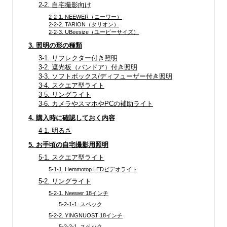
2-2. 自宅撮影向け
2-2-1. NEEWER（ニーワー）
2-2-2. TARION（タリオン）
2-2-3. UBeesize（ユービーサイズ）
3. 照明の形の種類
3-1. リフレクター付き照明
3-2. 遮光板（バンドア）付き照明
3-3. ソフトボックス/ディフューザー付き照明
3-4. スクエア型ライト
3-5. リングライト
3-6. カメラやスマホやPCの補助ライト
4. 購入時に確認しておく内容
4-1. 明るさ
5. お手頃の自宅撮影用照明
5-1. スクエア型ライト
5-1-1. Hemmotop LEDビデオライト
5-2. リングライト
5-2-1. Neewer 18インチ
5-2-1-1. スペック
5-2-2. YINGNUOST 18インチ
5-2-2-1. スペック