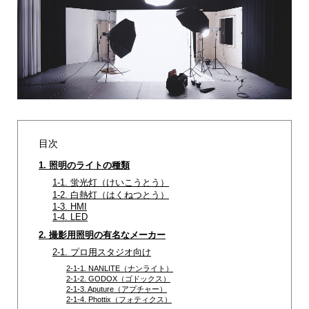
目次
1. 照明のライトの種類
1-1. 蛍光灯（けいこうとう）
1-2. 白熱灯（はくねつとう）
1-3. HMI
1-4. LED
2. 撮影用照明の有名なメーカー
2-1. プロ用スタジオ向け
2-1-1. NANLITE（ナンライト）
2-1-2. GODOX（ゴドックス）
2-1-3. Aputure（アプチャー）
2-1-4. Phottix（フォティクス）