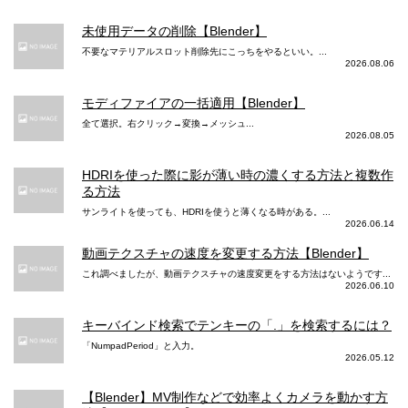
未使用データの削除【Blender】
不要なマテリアルスロット削除先にこっちをやるといい。...
2026.08.06
モディファイアの一括適用【Blender】
全て選択。右クリック→変換→メッシュ...
2026.08.05
HDRIを使った際に影が薄い時の濃くする方法と複数作
る方法
サンライトを使っても、HDRIを使うと薄くなる時がある。...
2026.06.14
動画テクスチャの速度を変更する方法【Blender】
これ調べましたが、動画テクスチャの速度変更をする方法はないようです...
2026.06.10
キーバインド検索でテンキーの「.」を検索するには？
「NumpadPeriod」と入力。
2026.05.12
【Blender】MV制作などで効率よくカメラを動かす方