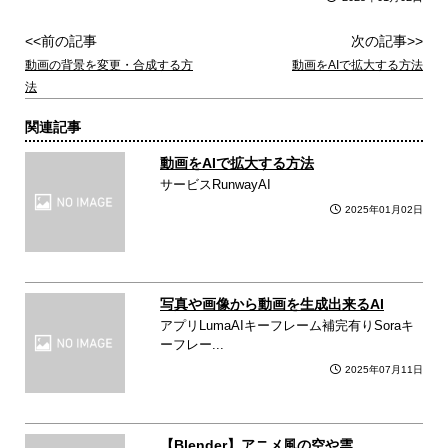
<<前の記事
次の記事>>
動画の背景を変更・合成する方
動画をAIで拡大する方法
法
関連記事
動画をAIで拡大する方法
サービスRunwayAI
2025年01月02日
写真や画像から動画を生成出来るAI
アプリLumaAIキーフレーム補完有りSoraキ
ーフレー...
2025年07月11日
【Blender】アニメ風の空や雲