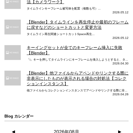
法【カメラワーク】
タイムラインキーフレーム被写体を配置（複数も可）...
2026.05.12
【Blender】タイムラインを再生停止や最初のフレーム
に戻すなどのショートカットと変更方法
タイムライン再生関連ショートカットSpace再生...
2026.05.12
キーイングセットが全てのキーフレーム挿入に失敗
【Blender】
「i」キーを押してタイムラインにキーフレームを挿入しようとすると、タ...
2026.04.30
【Blender】他ファイルからアペンドやリンクする際に
非表示にしたものが表示される場合の対処法【コレク
ションインスタンス】
他ファイルからコレクションインスタンスでアペンドやリンクする際に非...
2026.04.26
Blog カレンダー
◀
2026年08月
▶