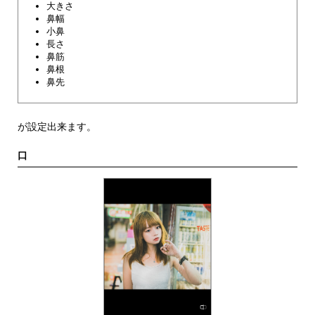
大きさ
鼻幅
小鼻
長さ
鼻筋
鼻根
鼻先
が設定出来ます。
口