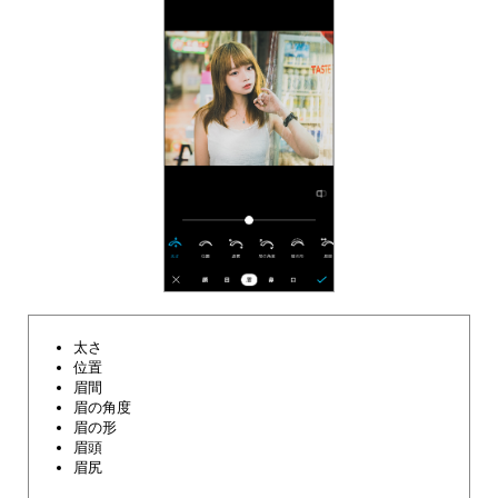
太さ
位置
眉間
眉の角度
眉の形
眉頭
眉尻