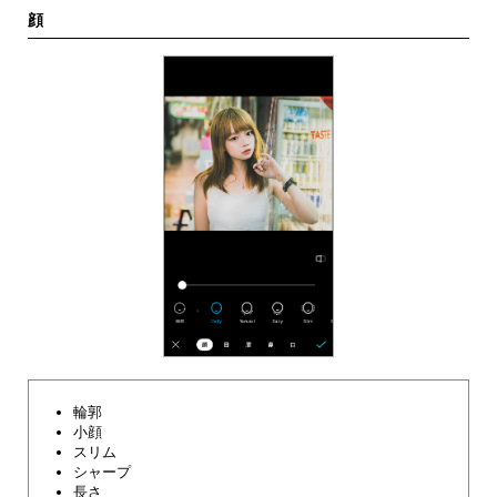
顔
輪郭
小顔
スリム
シャープ
長さ