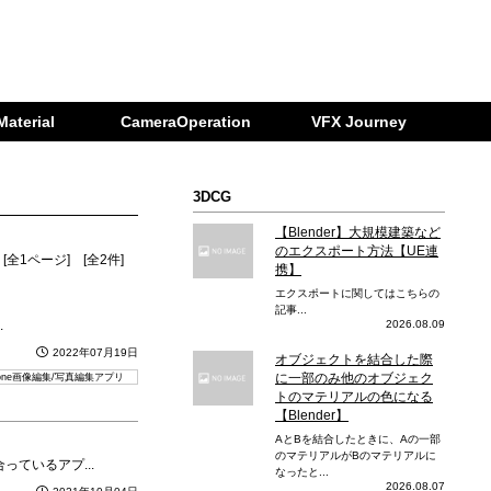
Material
CameraOperation
VFX Journey
3DCG
【Blender】大規模建築など
のエクスポート方法【UE連
[全1ページ] [全2件]
携】
エクスポートに関してはこちらの
記事...
.
2026.08.09
2022年07月19日
オブジェクトを結合した際
に一部のみ他のオブジェク
hone画像編集/写真編集アプリ
トのマテリアルの色になる
【Blender】
AとBを結合したときに、Aの一部
のマテリアルがBのマテリアルに
ているアプ...
なったと...
2026.08.07