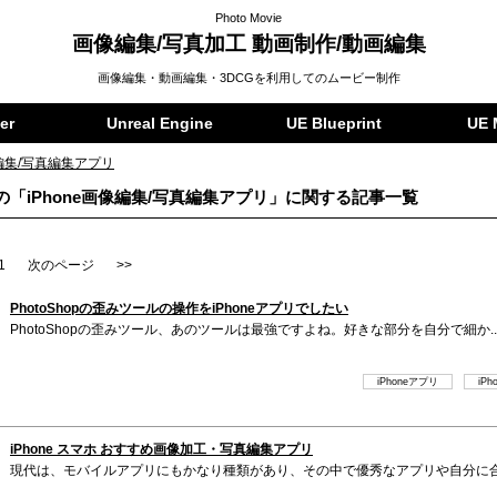
Photo Movie
画像編集/写真加工 動画制作/動画編集
画像編集・動画編集・3DCGを利用してのムービー制作
er
Unreal Engine
UE Blueprint
UE 
像編集/写真編集アプリ
「iPhone画像編集/写真編集アプリ」に関する記事一覧
1
次のページ
>>
PhotoShopの歪みツールの操作をiPhoneアプリでしたい
PhotoShopの歪みツール、あのツールは最強ですよね。好きな部分を自分で細か..
iPhoneアプリ
iP
iPhone スマホ おすすめ画像加工・写真編集アプリ
現代は、モバイルアプリにもかなり種類があり、その中で優秀なアプリや自分に合っ