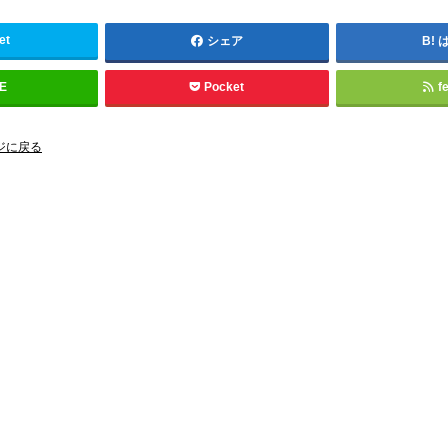
et
シェア
NE
Pocket
f
ジに戻る