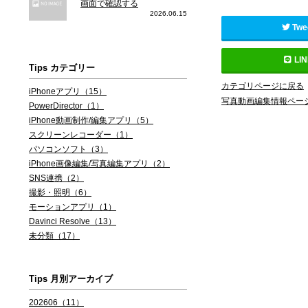
画面で確認する
2026.06.15
Twe
LI
Tips カテゴリー
カテゴリページに戻る
iPhoneアプリ（15）
写真動画編集情報ペー
PowerDirector（1）
iPhone動画制作/編集アプリ（5）
スクリーンレコーダー（1）
パソコンソフト（3）
iPhone画像編集/写真編集アプリ（2）
SNS連携（2）
撮影・照明（6）
モーションアプリ（1）
Davinci Resolve（13）
未分類（17）
Tips 月別アーカイブ
202606（11）