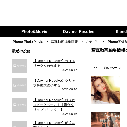
Photo&Movie
Davinci Resolve
Blend
iPhone Photo Movie
写真動画編集情報
カテゴリ
iPhone画
写真動画編集情報の
最近の投稿
【Davinci Resolve】ライト
リークを自作する
<<
前のページ
2026.06.17
【Davinci Resolve】クリッ
プを拡大縮小する
2026.06.16
【Davinci Resolve】様々な
コピーとペースト【複合ク
リップ（リンク）】
2026.06.16
【Davinci Resolve】明度を