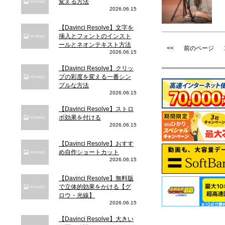
変える方法
2026.06.15
【Davinci Resolve】文字を
挿入とフォントのインスト
ールとネオンテキスト方法
<<
前のページ
2026.06.15
【Davinci Resolve】クリッ
プの彩度を変える一番シン
プルな方法
2026.06.15
【Davinci Resolve】ストロ
ボ効果を付ける
2026.06.15
【Davinci Resolve】おすす
め自作ショートカット
2026.06.15
【Davinci Resolve】無料版
で立体的効果をかける【グ
ロウ・光線】
2026.06.15
【Davinci Resolve】大きい