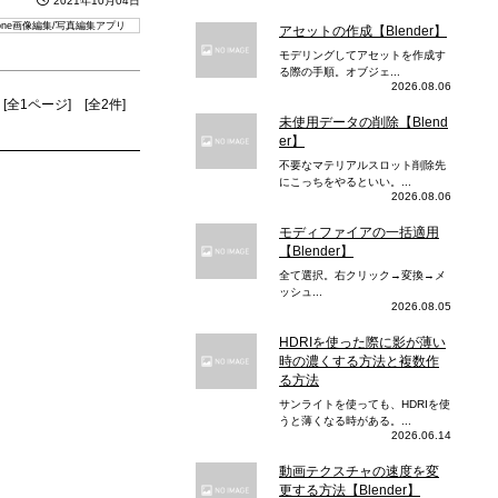
2021年10月04日
hone画像編集/写真編集アプリ
アセットの作成【Blender】
モデリングしてアセットを作成す
る際の手順。オブジェ...
2026.08.06
[全1ページ] [全2件]
未使用データの削除【Blend
er】
不要なマテリアルスロット削除先
にこっちをやるといい。...
2026.08.06
モディファイアの一括適用
【Blender】
全て選択。右クリック→変換→メ
ッシュ...
2026.08.05
HDRIを使った際に影が薄い
時の濃くする方法と複数作
る方法
サンライトを使っても、HDRIを使
うと薄くなる時がある。...
2026.06.14
動画テクスチャの速度を変
更する方法【Blender】