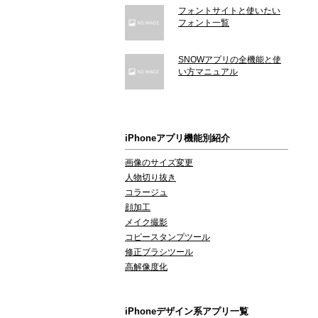
フォントサイトと使いたい
フォント一覧
SNOWアプリの全機能と使
い方マニュアル
iPhoneアプリ機能別紹介
画像のサイズ変更
人物切り抜き
コラージュ
顔加工
メイク撮影
コピースタンプツール
修正ブラシツール
高解像度化
iPhoneデザイン系アプリ一覧