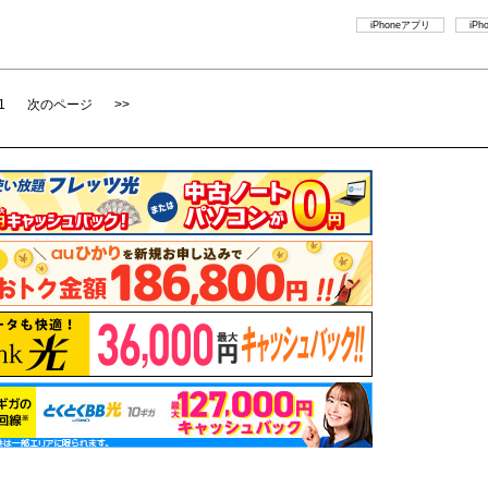
iPhoneアプリ
iP
1
次のページ
>>