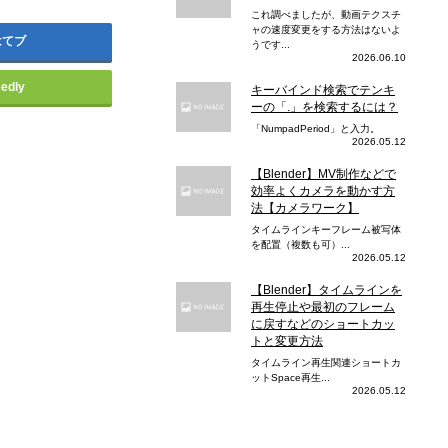
これ調べましたが、動画テクスチ
ャの速度変更をする方法はないよ
はてブ
うです...
2026.06.10
eedly
キーバインド検索でテンキ
ーの「.」を検索するには？
「NumpadPeriod」と入力。
2026.05.12
【Blender】MV制作などで
効率よくカメラを動かす方
法【カメラワーク】
タイムラインキーフレーム被写体
を配置（複数も可）...
2026.05.12
【Blender】タイムラインを
再生停止や最初のフレーム
に戻すなどのショートカッ
トと変更方法
タイムライン再生関連ショートカ
ットSpace再生...
2026.05.12