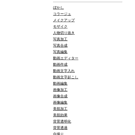
ぼかし
コラージュ
メイクアップ
モザイク
人物切り抜き
写真加工
写真合成
写真編集
動画エディター
動画作成
動画文字入れ
動画文字起こし
動画編集
画像加工
画像合成
画像編集
美肌加工
美肌効果
背景透明化
背景透過
自撮り