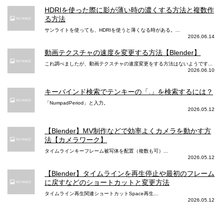
HDRIを使った際に影が薄い時の濃くする方法と複数作
る方法
サンライトを使っても、HDRIを使うと薄くなる時がある。...
2026.06.14
動画テクスチャの速度を変更する方法【Blender】
これ調べましたが、動画テクスチャの速度変更をする方法はないようです...
2026.06.10
キーバインド検索でテンキーの「.」を検索するには？
「NumpadPeriod」と入力。
2026.05.12
【Blender】MV制作などで効率よくカメラを動かす方
法【カメラワーク】
タイムラインキーフレーム被写体を配置（複数も可）...
2026.05.12
【Blender】タイムラインを再生停止や最初のフレーム
に戻すなどのショートカットと変更方法
タイムライン再生関連ショートカットSpace再生...
2026.05.12