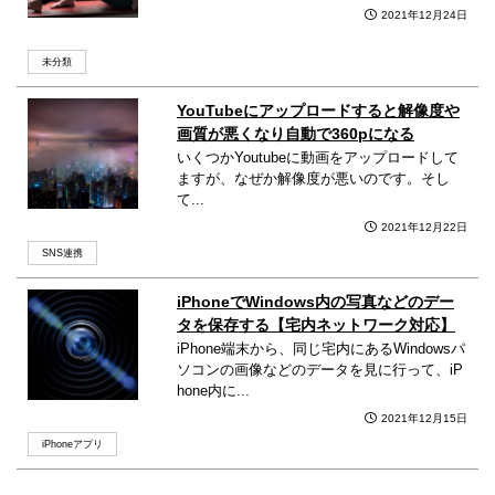
2021年12月24日
未分類
YouTubeにアップロードすると解像度や
画質が悪くなり自動で360pになる
いくつかYoutubeに動画をアップロードして
ますが、なぜか解像度が悪いのです。そし
て...
2021年12月22日
SNS連携
iPhoneでWindows内の写真などのデー
タを保存する【宅内ネットワーク対応】
iPhone端末から、同じ宅内にあるWindowsパ
ソコンの画像などのデータを見に行って、iP
hone内に...
2021年12月15日
iPhoneアプリ